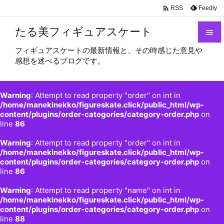

Feedly
RSS
たる美フィギュアスケート

フィギュアスケートの最新情報と、その時感じた意見や

感想を述べるブログです。
メニュ

サイド
Warning
: Attempt to read property "order" on int in

/home/manekinekko/figureskate.click/public_html/wp-
content/plugins/order-categories/category-order.php
on
前へ
line
86

Warning
: Attempt to read property "order" on int in
次へ
/home/manekinekko/figureskate.click/public_html/wp-

content/plugins/order-categories/category-order.php
on
検索
line
86
Warning
: Attempt to read property "name" on int in
/home/manekinekko/figureskate.click/public_html/wp-
content/plugins/order-categories/category-order.php
on
line
88