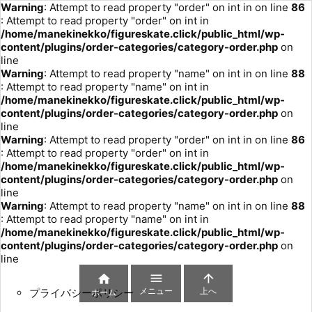
Warning
: Attempt to read property "order" on int in
on line
86
: Attempt to read property "order" on int in
/home/manekinekko/figureskate.click/public_html/wp-
content/plugins/order-categories/category-order.php
on
line
Warning
: Attempt to read property "name" on int in
on line
88
: Attempt to read property "name" on int in
/home/manekinekko/figureskate.click/public_html/wp-
content/plugins/order-categories/category-order.php
on
line
Warning
: Attempt to read property "order" on int in
on line
86
: Attempt to read property "order" on int in
/home/manekinekko/figureskate.click/public_html/wp-
content/plugins/order-categories/category-order.php
on
line
Warning
: Attempt to read property "name" on int in
on line
88
: Attempt to read property "name" on int in
/home/manekinekko/figureskate.click/public_html/wp-
content/plugins/order-categories/category-order.php
on
line



メニュー
上へ
プライバシーポリシー
ホーム