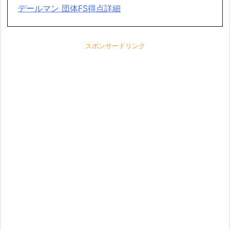
デールマン 団体FS得点詳細
スポンサードリンク