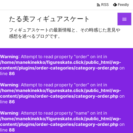

Feedly
RSS
たる美フィギュアスケート

フィギュアスケートの最新情報と、その時感じた意見や

感想を述べるブログです。
メニュ

サイド
Warning
: Attempt to read property "order" on int in

/home/manekinekko/figureskate.click/public_html/wp-
content/plugins/order-categories/category-order.php
on
前へ
line
86

Warning
: Attempt to read property "order" on int in
次へ
/home/manekinekko/figureskate.click/public_html/wp-

content/plugins/order-categories/category-order.php
on
検索
line
86
Warning
: Attempt to read property "name" on int in
/home/manekinekko/figureskate.click/public_html/wp-
content/plugins/order-categories/category-order.php
on
line
88