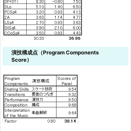
演技構成点（Program Components
Score）