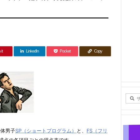
 it
LinkedIn
Pocket
Copy
団体男子
SP（ショートプログラム）
と、
FS（フリ
成点の各項目ごとの得点表です。