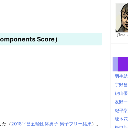
（Total .
mponents Score）
羽生結
宇野昌
鍵山優
友野一
紀平梨
坂本花
した（
2018平昌五輪団体男子 男子フリー結果
）。
樋口新