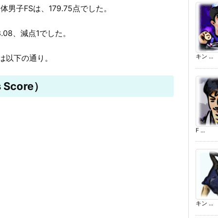
男子FSは、179.75点でした。
3.08、減点1でした。
キン ...
は以下の通り。
 Score）
F ...
キン ...