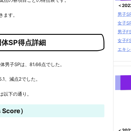
＜20
男子S
きます。
女子S
男子F
女子F
体SP得点詳細
エキシ
体男子SPは、81.66点でした。
5.1、減点2でした。
は以下の通り。
 Score）
＜20