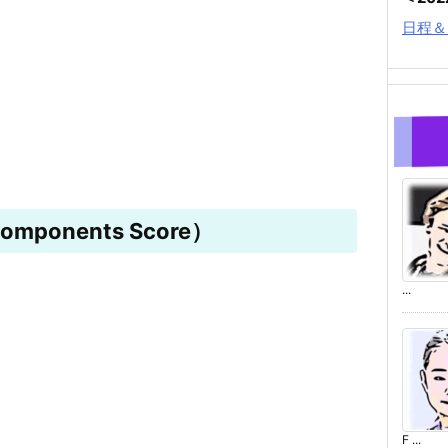
日程＆
mponents Score）
...
F ...