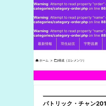
Warning
: Attempt to read property "order" 
categories/category-order.php
on line
86
Warning
: Attempt to read property "name" 
categories/category-order.php
on line
88
Warning
: Attempt to read property "name" 
categories/category-order.php
on line
88
最新情報
羽生結弦
宇野昌磨

ホーム
>

構成（エレメンツ）
パトリック・チャン20