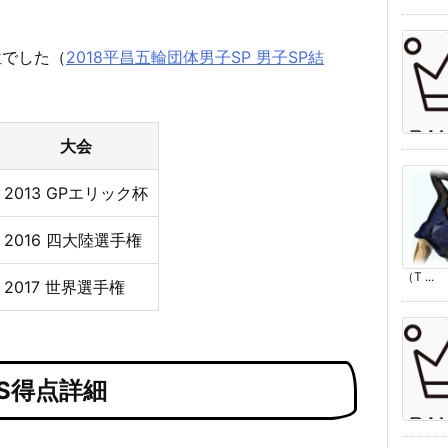
位でした（
2018平昌五輪団体男子SP 男子SP結
大会
2013 GPエリック杯
2016 四大陸選手権
（T ...
2017 世界選手権
S得点詳細