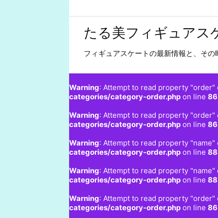
たる美フィギュアス
フィギュアスケートの最新情報と、その
Warning
: Attempt to read property "order" 
categories/category-order.php
on line
86
Warning
: Attempt to read property "order" 
categories/category-order.php
on line
86
Warning
: Attempt to read property "name" 
categories/category-order.php
on line
88
Warning
: Attempt to read property "name" 
categories/category-order.php
on line
88
Warning
: Attempt to read property "order" 
categories/category-order.php
on line
86