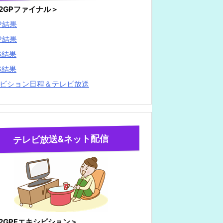
22GPファイナル＞
P結果
P結果
S結果
S結果
ビション日程＆テレビ放送
テレビ放送&ネット配信
22GPFエキシビション＞