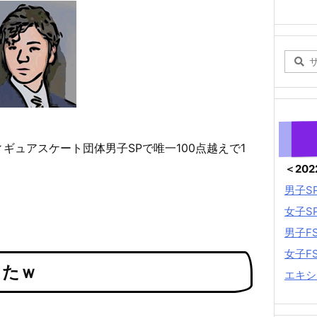
ィギュアスケート団体男子SPで唯一100点越えで1
＜20
男子S
。
女子S
男子F
女子F
ったｗ
エキシ