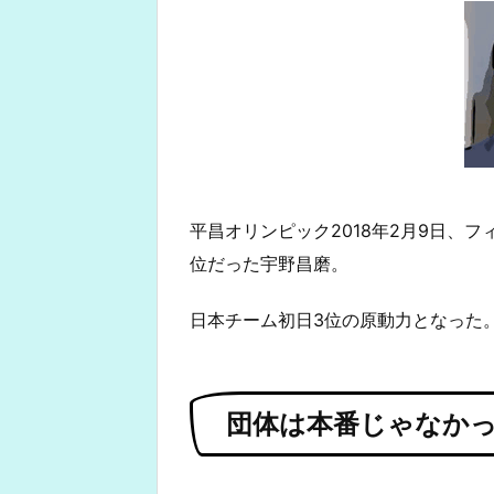
平昌オリンピック2018年2月9日、フ
位だった宇野昌磨。
日本チーム初日3位の原動力となった
団体は本番じゃなか