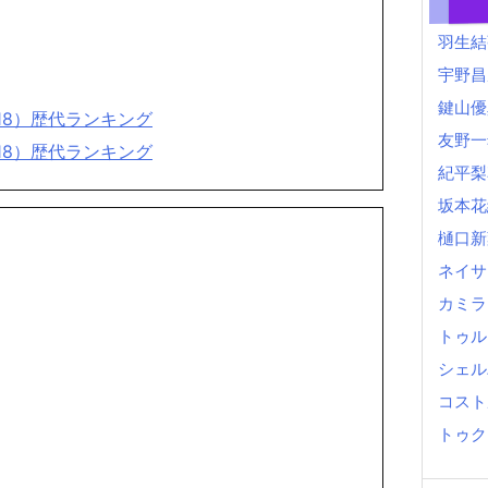
羽生結
宇野昌
鍵山優
-18）歴代ランキング
友野一
-18）歴代ランキング
紀平梨
坂本花
樋口新
ネイサ
カミラ
トゥル
シェル
コスト
トゥク