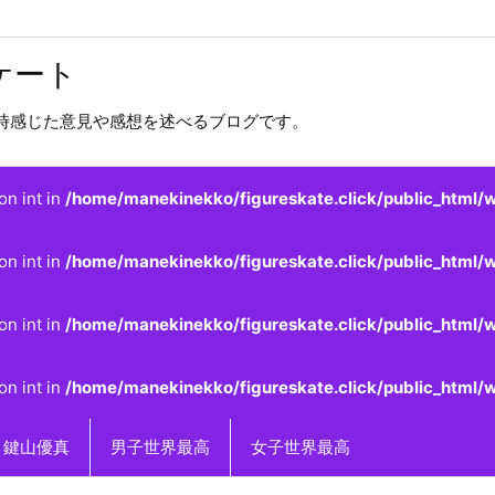
ケート
時感じた意見や感想を述べるブログです。
on int in
/home/manekinekko/figureskate.click/public_html/w
on int in
/home/manekinekko/figureskate.click/public_html/w
on int in
/home/manekinekko/figureskate.click/public_html/w
on int in
/home/manekinekko/figureskate.click/public_html/w
鍵山優真
男子世界最高
女子世界最高