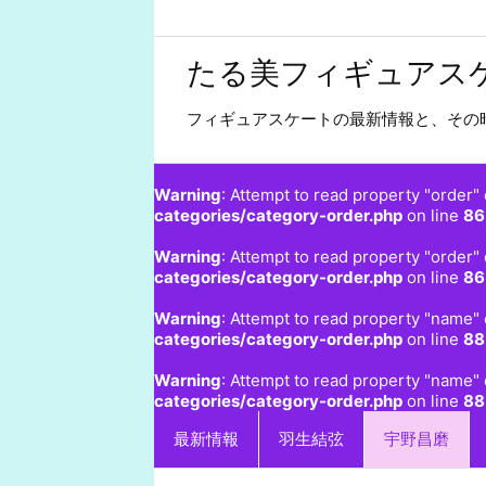
たる美フィギュアス
フィギュアスケートの最新情報と、その
Warning
: Attempt to read property "order" 
categories/category-order.php
on line
86
Warning
: Attempt to read property "order" 
categories/category-order.php
on line
86
Warning
: Attempt to read property "name" 
categories/category-order.php
on line
88
Warning
: Attempt to read property "name" 
categories/category-order.php
on line
88
最新情報
羽生結弦
宇野昌磨