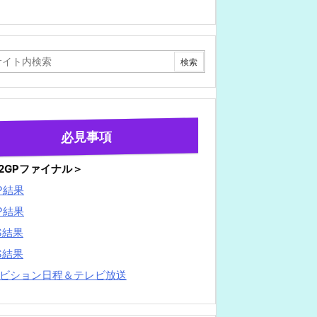
必見事項
22GPファイナル＞
P結果
P結果
S結果
S結果
ビション日程＆テレビ放送