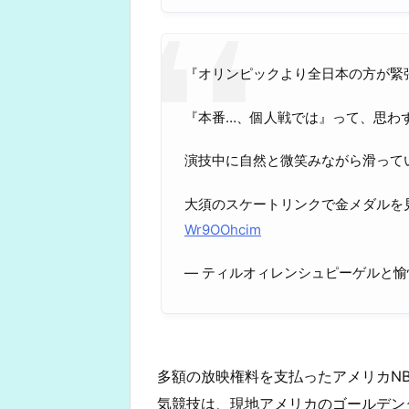
『オリンピックより全日本の方が緊
『本番…、個人戦では』って、思わ
演技中に自然と微笑みながら滑って
大須のスケートリンクで金メダルを
Wr9OOhcim
— ティルオィレンシュピーゲルと愉快な仲
多額の放映権料を支払ったアメリカN
気競技は、現地アメリカのゴールデン