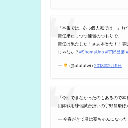
「本番では…あっ個人戦では 」ｲﾔ
責任果たしつつ練習のつもりで。
責任は果たした！さあ本番だ！！雰
じゃなぃ？
#ShomaUno
#宇野昌磨
—
(@ufufutwi)
2018年2月9日
「今回できなかったのもあるので本
団体戦を練習試合扱いの宇野昌磨ほ
— 今春がきて君は宴ちゃんになった (@