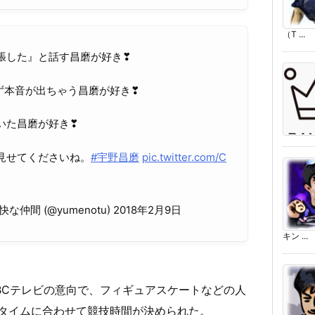
（T ...
張した』と話す昌磨が好き❣
ず本音が出ちゃう昌磨が好き❣
いた昌磨が好き❣
見せてくださいね。
#宇野昌磨
pic.twitter.com/C
間 (@yumenotu) 2018年2月9日
キン ...
BCテレビの意向で、フィギュアスケートなどの人
タイムに合わせて競技時間が決められた。