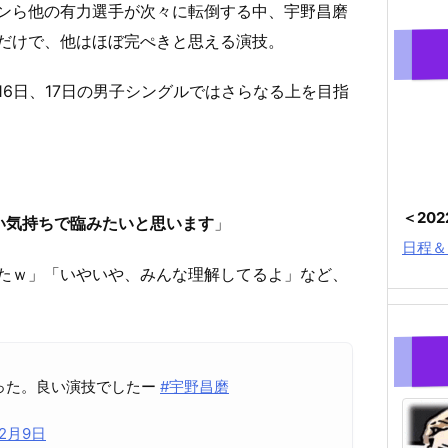
ンら他の有力選手が次々に転倒する中、宇野昌磨
だけで、他はほぼ完ぺきと思える演技。
6日、17日の男子シングルではさらなる上を目指
＜20
い気持ちで臨みたいと思います
」
日程＆
たｗ」「いやいや、みんな理解してるよ」など、
った。良い演技でしたー
#宇野昌磨
年2月9日