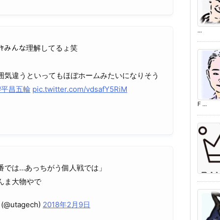
...
ｲﾔみんな理解してるょ笑
囲気違うといってもほぼホームみたいになりそう
#平昌五輪
pic.twitter.com/vdsafY5RiM
F ...
番では…あっちがう個人戦では」
んま大物やで
utagech)
2018年2月9日