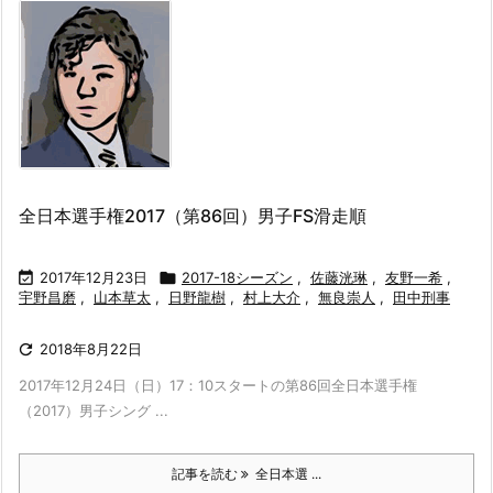
全日本選手権2017（第86回）男子FS滑走順

2017年12月23日

2017-18シーズン
,
佐藤洸琳
,
友野一希
,
宇野昌磨
,
山本草太
,
日野龍樹
,
村上大介
,
無良崇人
,
田中刑事

2018年8月22日
2017年12月24日（日）17：10スタートの第86回全日本選手権
（2017）男子シング ...
記事を読む
全日本選 ...