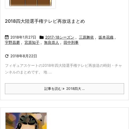
2018四大陸選手権テレビ再放送まとめ

2018年1月27日

2017-18シーズン
,
三原舞依
,
坂本花織
,
宇野昌磨
,
宮原知子
,
無良崇人
,
田中刑事

2018年8月22日
フィギュアスケートの2018年四大陸選手権テレビ再放送の時刻・チャ
ンネルのまとめです。 地 ...
記事を読む
2018四大 ...