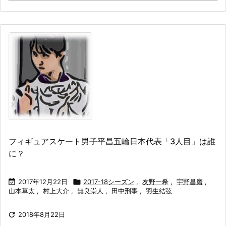
フィギュアスケート男子平昌五輪日本代表「3人目」は誰
に？

2017年12月22日

2017-18シーズン
,
友野一希
,
宇野昌磨
,
山本草太
,
村上大介
,
無良崇人
,
田中刑事
,
羽生結弦

2018年8月22日