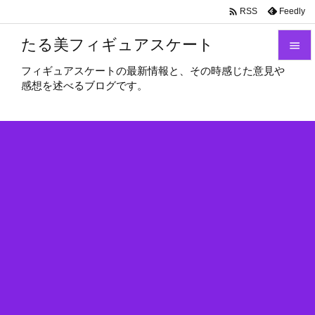

Feedly
RSS
たる美フィギュアスケート

フィギュアスケートの最新情報と、その時感じた意見や

感想を述べるブログです。
メニュ

サイド

前へ

次へ

検索