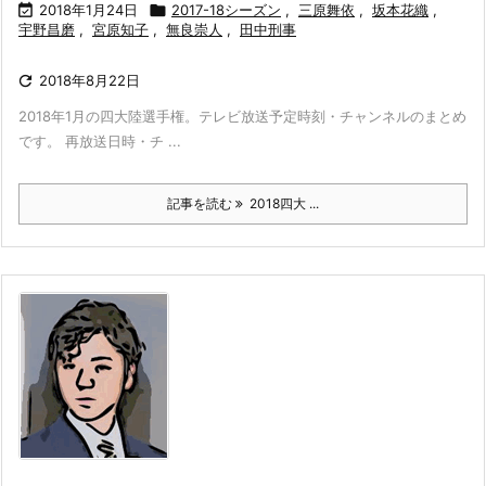

2018年1月24日

2017-18シーズン
,
三原舞依
,
坂本花織
,
宇野昌磨
,
宮原知子
,
無良崇人
,
田中刑事

2018年8月22日
2018年1月の四大陸選手権。テレビ放送予定時刻・チャンネルのまとめ
です。 再放送日時・チ ...
記事を読む
2018四大 ...