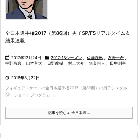
全日本選手権2017（第86回）男子SP/FSリアルタイム＆
結果速報

2017年12月24日

2017-18シーズン
,
佐藤洸琳
,
友野一希
,
宇野昌磨
,
山本草太
,
日野龍樹
,
村上大介
,
無良崇人
,
田中刑事

2018年8月22日
フィギュアスケートの全日本選手権2017（第86回）の男子シングル
SP（ショートプログラム ...
記事を読む
全日本選 ...