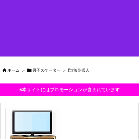

ホーム
>

男子スケーター
>

無良崇人
※本サイトにはプロモーションが含まれています