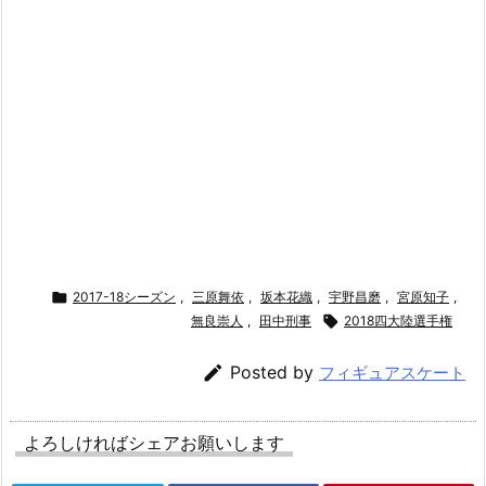

2017-18シーズン
,
三原舞依
,
坂本花織
,
宇野昌磨
,
宮原知子
,
無良崇人
,
田中刑事

2018四大陸選手権

Posted by
フィギュアスケート
よろしければシェアお願いします