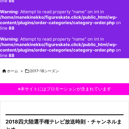
line
86
Warning
: Attempt to read property "name" on int in
/home/manekinekko/figureskate.click/public_html/wp-
content/plugins/order-categories/category-order.php
on
line
88
Warning
: Attempt to read property "name" on int in
/home/manekinekko/figureskate.click/public_html/wp-
content/plugins/order-categories/category-order.php
on
line
88

ホーム
>

2017-18シーズン
※本サイトにはプロモーションが含まれています
2018四大陸選手権テレビ放送時刻・チャンネルま