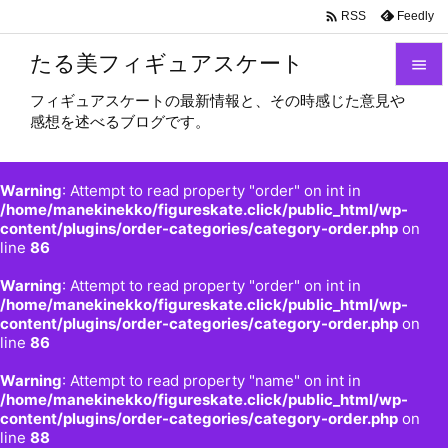

Feedly
RSS
たる美フィギュアスケート

フィギュアスケートの最新情報と、その時感じた意見や

感想を述べるブログです。
メニュ

サイド
Warning
: Attempt to read property "order" on int in

/home/manekinekko/figureskate.click/public_html/wp-
content/plugins/order-categories/category-order.php
on
前へ
line
86

Warning
: Attempt to read property "order" on int in
次へ
/home/manekinekko/figureskate.click/public_html/wp-

content/plugins/order-categories/category-order.php
on
検索
line
86
Warning
: Attempt to read property "name" on int in
/home/manekinekko/figureskate.click/public_html/wp-
content/plugins/order-categories/category-order.php
on
line
88