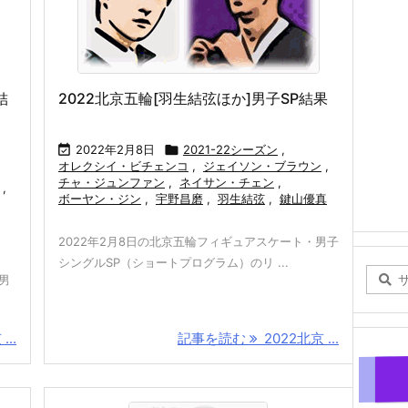
結
2022北京五輪[羽生結弦ほか]男子SP結果

2022年2月8日

2021-22シーズン
,
オレクシイ・ビチェンコ
,
ジェイソン・ブラウン
,
チャ・ジュンファン
,
ネイサン・チェン
,
,
ボーヤン・ジン
,
宇野昌磨
,
羽生結弦
,
鍵山優真
2022年2月8日の北京五輪フィギュアスケート・男子
シングルSP（ショートプログラム）のリ ...
男
...
記事を読む
2022北京 ...