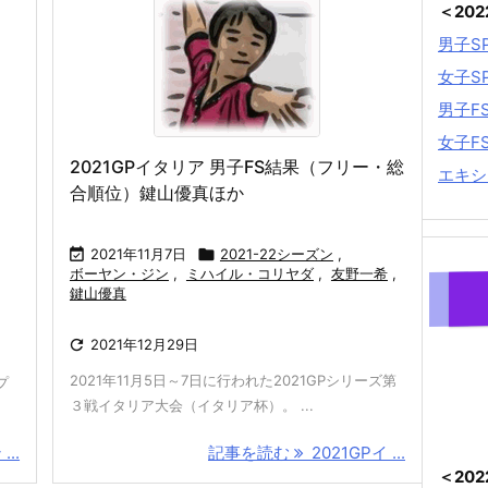
＜20
男子S
女子S
男子F
女子F
2021GPイタリア 男子FS結果（フリー・総
エキシ
合順位）鍵山優真ほか

2021年11月7日

2021-22シーズン
,
ボーヤン・ジン
,
ミハイル・コリヤダ
,
友野一希
,
鍵山優真

2021年12月29日
2021年11月5日～7日に行われた2021GPシリーズ第
プ
３戦イタリア大会（イタリア杯）。 ...
..
記事を読む
2021GPイ ...
＜20