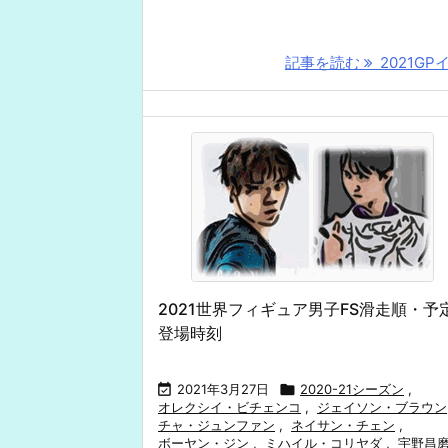
記事を読む
2021GPイ 
2021世界フィギュア男子FS滑走順・予
登場時刻

2021年3月27日

2020-21シーズン
,
オレクシイ・ビチェンコ
,
ジェイソン・ブラウン
チャ・ジュンファン
,
ネイサン・チェン
,
ボーヤン・ジン
,
ミハイル・コリヤダ
,
宇野昌