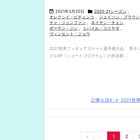

2021年3月25日

2020-21シーズン
,
オレクシイ・ビチェンコ
,
ジェイソン・ブラウン
チャ・ジュンファン
,
ネイサン・チェン
,
ボーヤン・ジン
,
ミハイル・コリヤダ
,
ヴィンセント・ジョウ
2021世界フィギュアスケート選手権大会。 男子
グルSP（ショートプログラム）の滑走順 ...
記事を読む
2021世界 
«
‹
1
2