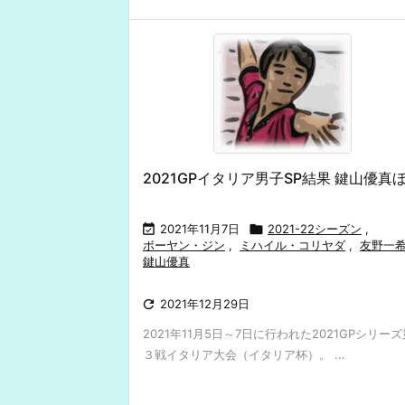
2021GPイタリア男子SP結果 鍵山優真

2021年11月7日

2021-22シーズン
,
ボーヤン・ジン
,
ミハイル・コリヤダ
,
友野一
鍵山優真

2021年12月29日
2021年11月5日～7日に行われた2021GPシリーズ
３戦イタリア大会（イタリア杯）。 ...