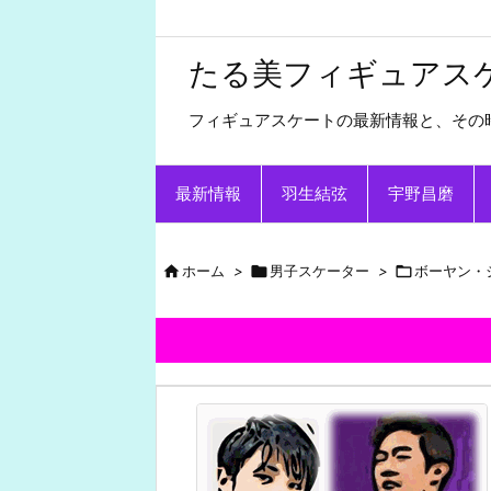
たる美フィギュアス
フィギュアスケートの最新情報と、その
最新情報
羽生結弦
宇野昌磨

ホーム
>

男子スケーター
>

ボーヤン・