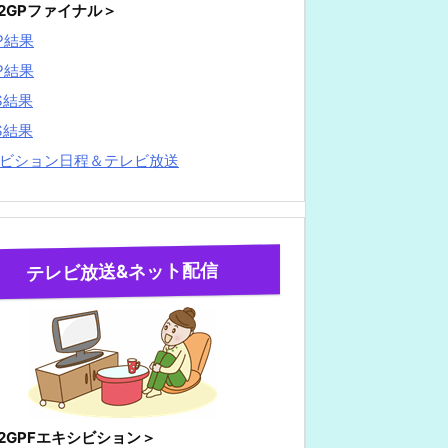
22GPファイナル＞
P結果
P結果
S結果
S結果
ビション日程＆テレビ放送
テレビ放送&ネット配信
22GPFエキシビション＞