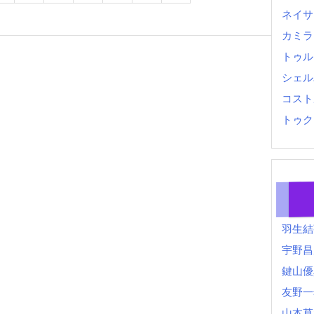
ネイサ
カミラ
トゥル
シェル
コスト
トゥク
羽生結
宇野昌
鍵山優
友野一
山本草