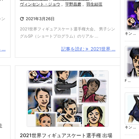
ヴィンセント・ジョウ
,
宇野昌磨
,
羽生結弦
シン

2021年3月26日
2021世界フィギュアスケート選手権大会。 男子シン
キン ...
グルSP（ショートプログラム）のリアル ...
...
記事を読む
2021世界 ...
F ...
走
キン ...
2021世界フィギュアスケート選手権 出場