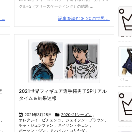
グルFS（フリースケーティング）の結果 ...
...
記事を読む
2021世界 ...
（T ...
定
2021世界フィギュア選手権男子SPリアル
タイム＆結果速報

2021年3月25日

2020-21シーズン
,
,
オレクシイ・ビチェンコ
,
ジェイソン・ブラウン
,
チャ・ジュンファン
,
ネイサン・チェン
,
磨
,
ボーヤン・ジン
,
ミハイル・コリヤダ
,