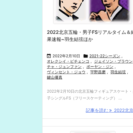
2022北京五輪・男子FSリアルタイム＆
果速報~羽生結弦ほか

2022年2月10日

2021-22シーズン
,
オレクシイ・ビチェンコ
,
ジェイソン・ブラウン
チャ・ジュンファン
,
ボーヤン・ジン
,
ヴィンセント・ジョウ
,
宇野昌磨
,
羽生結弦
,
鍵山優真
2022年2月10日の北京五輪フィギュアスケート・
子シングルFS（フリースケーティング） ...
記事を読む
2022北京 