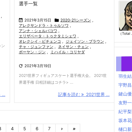
選手一覧
,

2021年3月15日

2020-21シーズン
,
アレクサンドラ・トゥルソワ
,
アンナ・シェルバコワ
,
（Total .
エリザベータ・トゥクタミシェワ
,
オレクシイ・ビチェンコ
,
ジェイソン・ブラウン
,
シン
チャ・ジュンファン
,
ネイサン・チェン
,
ボーヤン・ジン
,
ミハイル・コリヤダ

2021年3月19日
2021世界フィギュアスケート選手権大会。 2021世
羽生結
界選手権 日程詳細はコチラ> ...
宇野昌
鍵山優
...
記事を読む
2021世界 ...
友野一
紀平梨
坂本花
3
4
5
6
7
›
»
樋口新