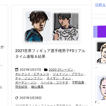
日程＆
ほか
2021世界フィギュア選手権男子FSリアル
タイム速報＆結果
希
,
...

2021年3月27日

2020-21シーズン
,
オレクシイ・ビチェンコ
,
ジェイソン・ブラウン
,
チャ・ジュンファン
,
ネイサン・チェン
,
ボーヤン・ジン
,
ミハイル・コリヤダ
,
宇野昌磨
,
羽生結弦
,
鍵山優真
第

2021年3月28日
F ...
2021世界フィギュアスケート選手権大会。 男子シン