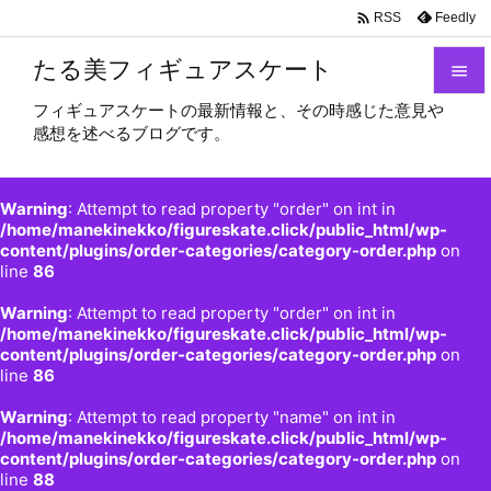

Feedly
RSS
たる美フィギュアスケート

フィギュアスケートの最新情報と、その時感じた意見や

感想を述べるブログです。
メニュ

サイド
Warning
: Attempt to read property "order" on int in

/home/manekinekko/figureskate.click/public_html/wp-
content/plugins/order-categories/category-order.php
on
前へ
line
86

Warning
: Attempt to read property "order" on int in
次へ
/home/manekinekko/figureskate.click/public_html/wp-

content/plugins/order-categories/category-order.php
on
検索
line
86
Warning
: Attempt to read property "name" on int in
/home/manekinekko/figureskate.click/public_html/wp-
content/plugins/order-categories/category-order.php
on
line
88