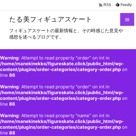

Feedly
RSS
たる美フィギュアスケート

フィギュアスケートの最新情報と、その時感じた意見や

感想を述べるブログです。
メニュ

サイド
Warning
: Attempt to read property "order" on int in

/home/manekinekko/figureskate.click/public_html/wp-
content/plugins/order-categories/category-order.php
on
前へ
line
86

Warning
: Attempt to read property "order" on int in
次へ
/home/manekinekko/figureskate.click/public_html/wp-

content/plugins/order-categories/category-order.php
on
検索
line
86
Warning
: Attempt to read property "name" on int in
/home/manekinekko/figureskate.click/public_html/wp-
content/plugins/order-categories/category-order.php
on
line
88