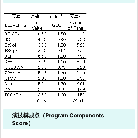
演技構成点（Program Components
Score）