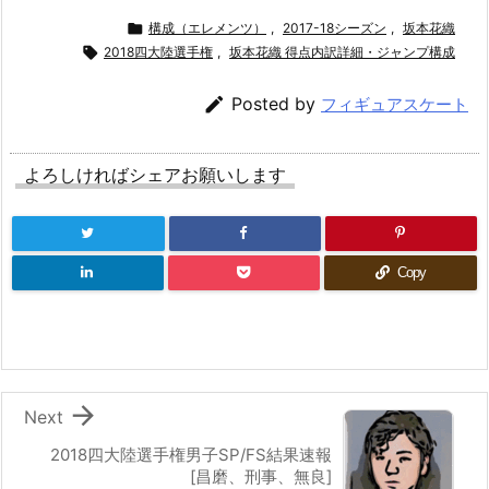

構成（エレメンツ）
,
2017-18シーズン
,
坂本花織

2018四大陸選手権
,
坂本花織 得点内訳詳細・ジャンプ構成

Posted by
フィギュアスケート
よろしければシェアお願いします
Copy

Next
2018四大陸選手権男子SP/FS結果速報
[昌磨、刑事、無良]