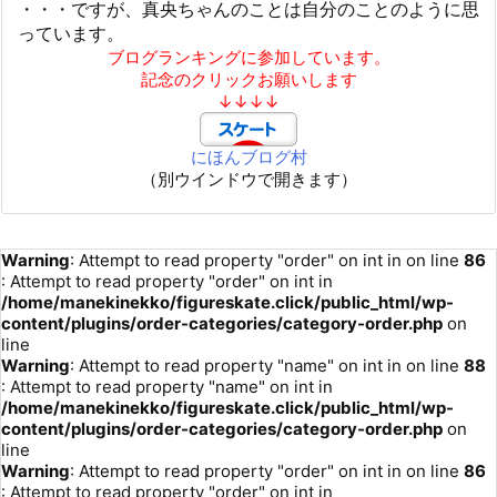
・・・ですが、真央ちゃんのことは自分のことのように思
っています。
ブログランキングに参加しています。
記念のクリックお願いします
↓↓↓↓
にほんブログ村
（別ウインドウで開きます）
Warning
: Attempt to read property "order" on int in
on line
86
: Attempt to read property "order" on int in
/home/manekinekko/figureskate.click/public_html/wp-
content/plugins/order-categories/category-order.php
on
line
Warning
: Attempt to read property "name" on int in
on line
88
: Attempt to read property "name" on int in
/home/manekinekko/figureskate.click/public_html/wp-
content/plugins/order-categories/category-order.php
on
line
Warning
: Attempt to read property "order" on int in
on line
86
: Attempt to read property "order" on int in