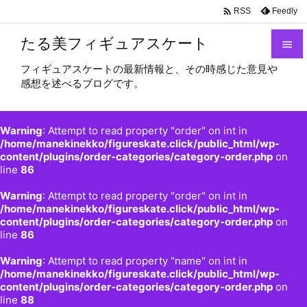

Feedly
RSS
たる美フィギュアスケート

フィギュアスケートの最新情報と、その時感じた意見や

感想を述べるブログです。
メニュ

サイド
Warning
: Attempt to read property "order" on int in

/home/manekinekko/figureskate.click/public_html/wp-
content/plugins/order-categories/category-order.php
on
前へ
line
86

Warning
: Attempt to read property "order" on int in
次へ
/home/manekinekko/figureskate.click/public_html/wp-

content/plugins/order-categories/category-order.php
on
検索
line
86
Warning
: Attempt to read property "name" on int in
/home/manekinekko/figureskate.click/public_html/wp-
content/plugins/order-categories/category-order.php
on
line
88