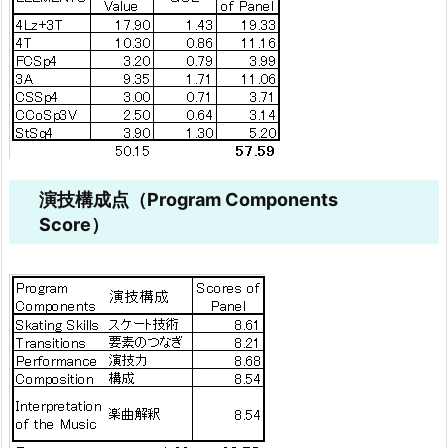
演技構成点（Program Components
Score）