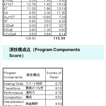
演技構成点（Program Components
Score）