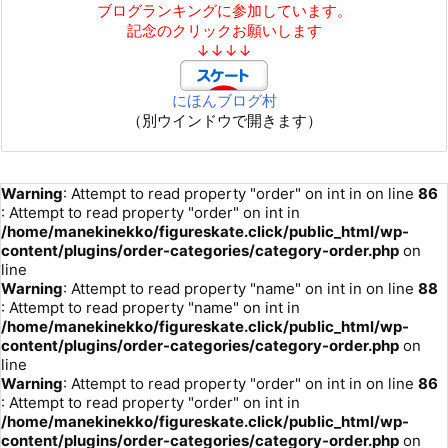
ブログランキングに参加しています。
記念のクリックお願いします
↓↓↓↓
にほんブログ村
（別ウインドウで開きます）
Warning
: Attempt to read property "order" on int in
on line
86
: Attempt to read property "order" on int in
/home/manekinekko/figureskate.click/public_html/wp-
content/plugins/order-categories/category-order.php
on
line
Warning
: Attempt to read property "name" on int in
on line
88
: Attempt to read property "name" on int in
/home/manekinekko/figureskate.click/public_html/wp-
content/plugins/order-categories/category-order.php
on
line
Warning
: Attempt to read property "order" on int in
on line
86
: Attempt to read property "order" on int in
/home/manekinekko/figureskate.click/public_html/wp-
content/plugins/order-categories/category-order.php
on