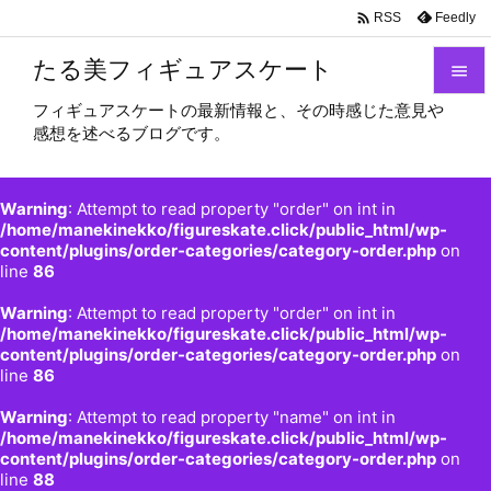

Feedly
RSS
たる美フィギュアスケート

フィギュアスケートの最新情報と、その時感じた意見や

感想を述べるブログです。
メニュ

サイド
Warning
: Attempt to read property "order" on int in

/home/manekinekko/figureskate.click/public_html/wp-
content/plugins/order-categories/category-order.php
on
前へ
line
86

Warning
: Attempt to read property "order" on int in
次へ
/home/manekinekko/figureskate.click/public_html/wp-

content/plugins/order-categories/category-order.php
on
検索
line
86
Warning
: Attempt to read property "name" on int in
/home/manekinekko/figureskate.click/public_html/wp-
content/plugins/order-categories/category-order.php
on
line
88