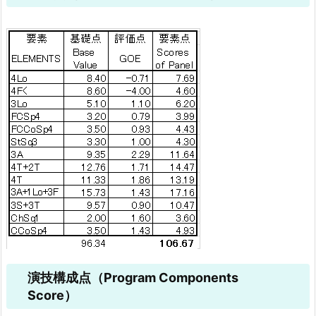
演技構成点（Program Components
Score）