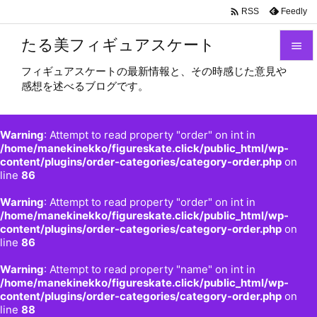

Feedly
RSS
たる美フィギュアスケート

フィギュアスケートの最新情報と、その時感じた意見や

感想を述べるブログです。
メニュ

サイド
Warning
: Attempt to read property "order" on int in

/home/manekinekko/figureskate.click/public_html/wp-
content/plugins/order-categories/category-order.php
on
前へ
line
86

Warning
: Attempt to read property "order" on int in
次へ
/home/manekinekko/figureskate.click/public_html/wp-

content/plugins/order-categories/category-order.php
on
検索
line
86
Warning
: Attempt to read property "name" on int in
/home/manekinekko/figureskate.click/public_html/wp-
content/plugins/order-categories/category-order.php
on
line
88