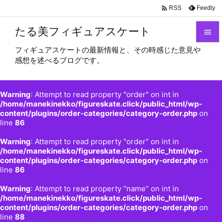

Feedly
RSS
たる美フィギュアスケート

フィギュアスケートの最新情報と、その時感じた意見や

感想を述べるブログです。
メニュ

サイド
Warning
: Attempt to read property "order" on int in

/home/manekinekko/figureskate.click/public_html/wp-
content/plugins/order-categories/category-order.php
on
前へ
line
86

Warning
: Attempt to read property "order" on int in
次へ
/home/manekinekko/figureskate.click/public_html/wp-

content/plugins/order-categories/category-order.php
on
検索
line
86
Warning
: Attempt to read property "name" on int in
/home/manekinekko/figureskate.click/public_html/wp-
content/plugins/order-categories/category-order.php
on
line
88