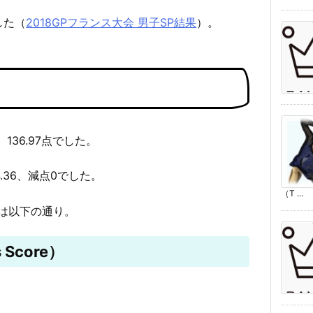
した（
2018GPフランス大会 男子SP結果
）。
136.97点でした。
4.36、減点0でした。
（T ...
は以下の通り。
 Score）