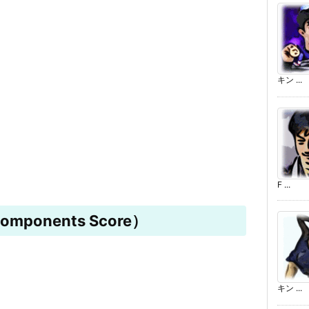
キン ...
F ...
mponents Score）
キン ...