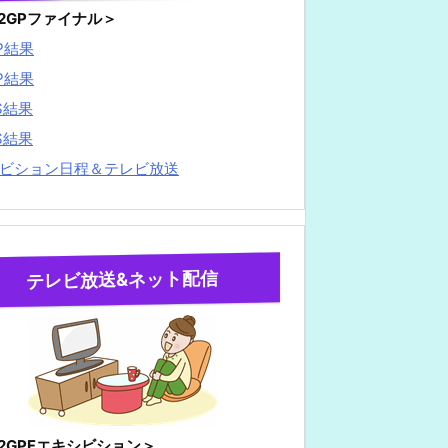
22GPファイナル＞
P結果
P結果
S結果
S結果
ビション日程＆テレビ放送
テレビ放送&ネット配信
22GPFエキシビション＞