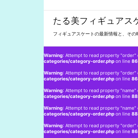
たる美フィギュアス
フィギュアスケートの最新情報と、その
Warning
: Attempt to read property "order" 
categories/category-order.php
on line
86
Warning
: Attempt to read property "order" 
categories/category-order.php
on line
86
Warning
: Attempt to read property "name" 
categories/category-order.php
on line
88
Warning
: Attempt to read property "name" 
categories/category-order.php
on line
88
Warning
: Attempt to read property "order" 
categories/category-order.php
on line
86