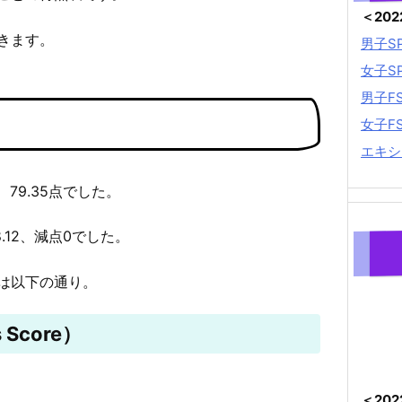
＜20
きます。
男子S
女子S
男子F
女子F
エキシ
、79.35点でした。
8.12、減点0でした。
は以下の通り。
 Score）
＜20