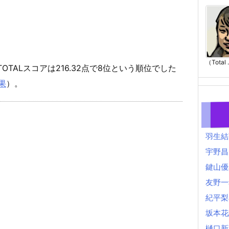
（Total .
TOTALスコアは216.32点で8位という順位でした
果
）。
羽生結
宇野昌
鍵山優
友野一
紀平梨
坂本花
樋口新