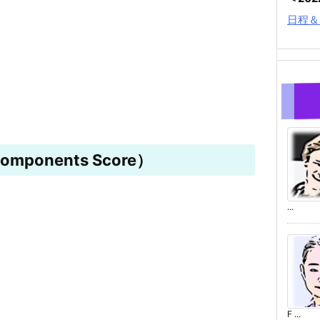
日程＆
mponents Score）
...
F ...