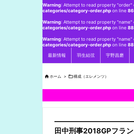
Warning
: Attempt to read property "order" 
categories/category-order.php
on line
86
Warning
: Attempt to read property "name" 
categories/category-order.php
on line
88
Warning
: Attempt to read property "name" 
categories/category-order.php
on line
88
最新情報
羽生結弦
宇野昌磨

ホーム
>

構成（エレメンツ）
田中刑事2018GPフ