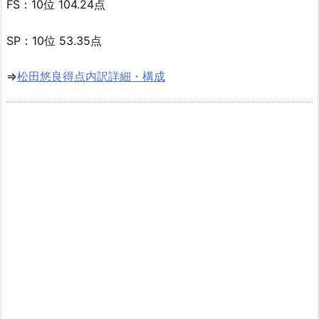
FS：10位 104.24点
SP：10位 53.35点
⇒
松田悠良得点内訳詳細・構成