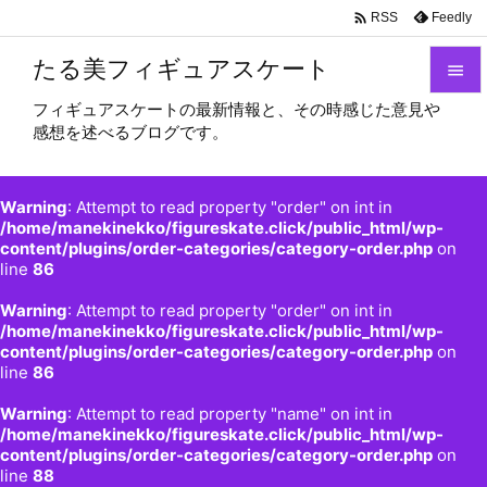

Feedly
RSS
たる美フィギュアスケート

フィギュアスケートの最新情報と、その時感じた意見や

感想を述べるブログです。
メニュ

サイド
Warning
: Attempt to read property "order" on int in

/home/manekinekko/figureskate.click/public_html/wp-
content/plugins/order-categories/category-order.php
on
前へ
line
86

Warning
: Attempt to read property "order" on int in
次へ
/home/manekinekko/figureskate.click/public_html/wp-

content/plugins/order-categories/category-order.php
on
検索
line
86
Warning
: Attempt to read property "name" on int in
/home/manekinekko/figureskate.click/public_html/wp-
content/plugins/order-categories/category-order.php
on
line
88