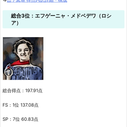
⇒
山下真瑚 得点内訳詳細・構成
総合3位：エフゲーニャ・メドベデワ（ロシ
ア）
総合得点：197.91点
FS：1位 137.08点
SP：7位 60.83点