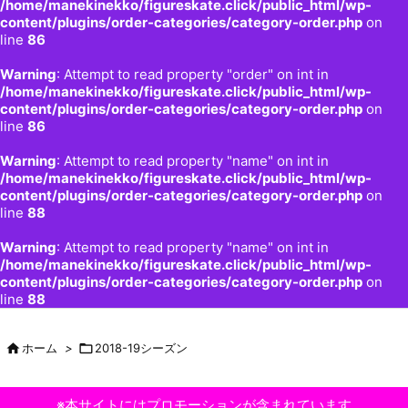
/home/manekinekko/figureskate.click/public_html/wp-
content/plugins/order-categories/category-order.php
on
line
86
Warning
: Attempt to read property "order" on int in
/home/manekinekko/figureskate.click/public_html/wp-
content/plugins/order-categories/category-order.php
on
line
86
Warning
: Attempt to read property "name" on int in
/home/manekinekko/figureskate.click/public_html/wp-
content/plugins/order-categories/category-order.php
on
line
88
Warning
: Attempt to read property "name" on int in
/home/manekinekko/figureskate.click/public_html/wp-
content/plugins/order-categories/category-order.php
on
line
88

ホーム
>

2018-19シーズン
※本サイトにはプロモーションが含まれています