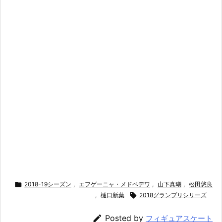

2018-19シーズン
,
エフゲーニャ・メドベデワ
,
山下真瑚
,
松田悠良
,
樋口新葉

2018グランプリシリーズ

Posted by
フィギュアスケート