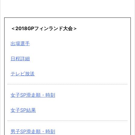
＜2018GPフィンランド大会＞
出場選手
日程詳細
テレビ放送
女子SP滑走順・時刻
女子SP結果
男子SP滑走順・時刻