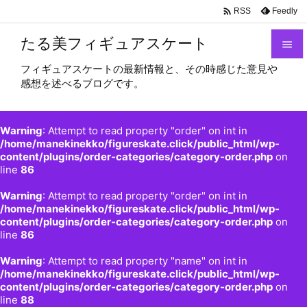

Feedly
RSS
たる美フィギュアスケート

フィギュアスケートの最新情報と、その時感じた意見や

感想を述べるブログです。
メニュ

サイド
Warning
: Attempt to read property "order" on int in

/home/manekinekko/figureskate.click/public_html/wp-
content/plugins/order-categories/category-order.php
on
前へ
line
86

Warning
: Attempt to read property "order" on int in
次へ
/home/manekinekko/figureskate.click/public_html/wp-

content/plugins/order-categories/category-order.php
on
検索
line
86
Warning
: Attempt to read property "name" on int in
/home/manekinekko/figureskate.click/public_html/wp-
content/plugins/order-categories/category-order.php
on
line
88