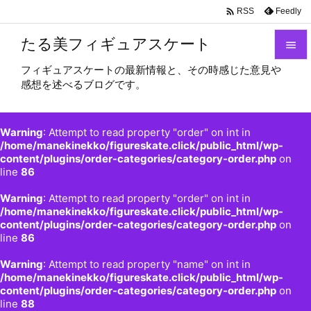

Feedly
RSS
たる美フィギュアスケート

フィギュアスケートの最新情報と、その時感じた意見や

感想を述べるブログです。
メニュ

サイド
Warning
: Attempt to read property "order" on int in

/home/manekinekko/figureskate.click/public_html/wp-
content/plugins/order-categories/category-order.php
on
前へ
line
86

Warning
: Attempt to read property "order" on int in
次へ
/home/manekinekko/figureskate.click/public_html/wp-

content/plugins/order-categories/category-order.php
on
検索
line
86
Warning
: Attempt to read property "name" on int in
/home/manekinekko/figureskate.click/public_html/wp-
content/plugins/order-categories/category-order.php
on
line
88