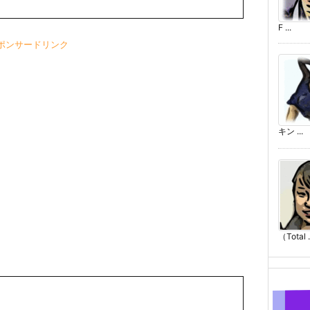
F ...
ポンサードリンク
キン ...
（Total .