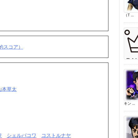
（T ...
的スコア）
山本草太
キン ...
ワ
シェルバコワ
コストルナヤ