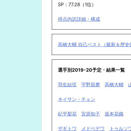
SP：77.28（1位）
得点内訳詳細・構成
高橋大輔 自己ベスト（最新＆歴史
選手別2019-20予定・結果一覧
羽生結弦
宇野昌磨
高橋大輔
ネイサン・チェン
紀平梨花
宮原知子
坂本花織
ザギトワ
メドベデワ
トゥルソ