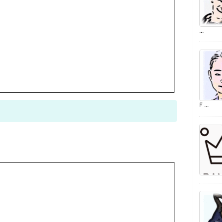
...
F ...