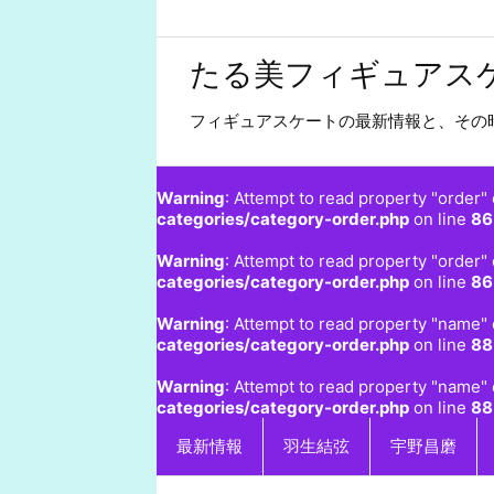
たる美フィギュアス
フィギュアスケートの最新情報と、その
Warning
: Attempt to read property "order" 
categories/category-order.php
on line
86
Warning
: Attempt to read property "order" 
categories/category-order.php
on line
86
Warning
: Attempt to read property "name" 
categories/category-order.php
on line
88
Warning
: Attempt to read property "name" 
categories/category-order.php
on line
88
最新情報
羽生結弦
宇野昌磨