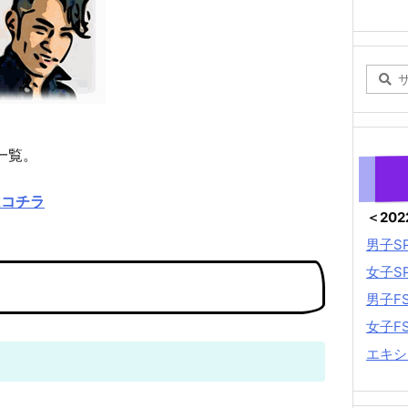
一覧。
はコチラ
＜20
男子S
女子S
男子F
女子F
エキシ