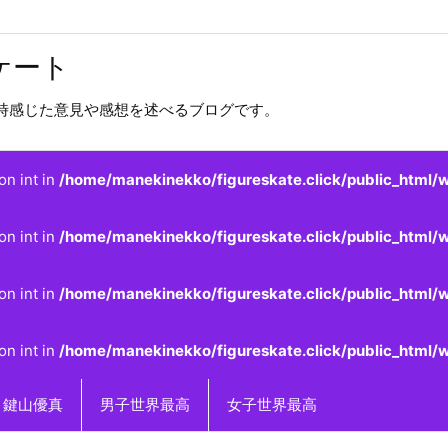
ケート
時感じた意見や感想を述べるブログです。
on int in
/home/manekinekko/figureskate.click/public_html/w
on int in
/home/manekinekko/figureskate.click/public_html/w
on int in
/home/manekinekko/figureskate.click/public_html/w
on int in
/home/manekinekko/figureskate.click/public_html/w
鍵山優真
男子世界最高
女子世界最高