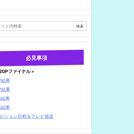
必見事項
22GPファイナル＞
P結果
P結果
S結果
S結果
ビション日程＆テレビ放送