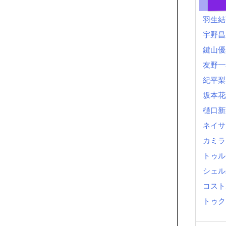
羽生結
宇野昌
鍵山優
友野一
紀平梨
坂本花
樋口新
ネイサ
カミラ
トゥル
シェル
コスト
トゥク