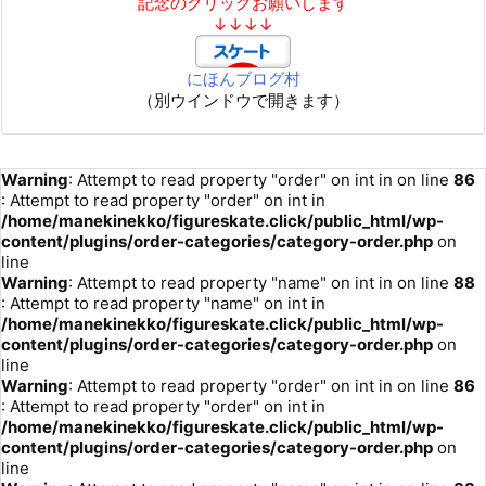
記念のクリックお願いします
↓↓↓↓
にほんブログ村
（別ウインドウで開きます）
Warning
: Attempt to read property "order" on int in
on line
86
: Attempt to read property "order" on int in
/home/manekinekko/figureskate.click/public_html/wp-
content/plugins/order-categories/category-order.php
on
line
Warning
: Attempt to read property "name" on int in
on line
88
: Attempt to read property "name" on int in
/home/manekinekko/figureskate.click/public_html/wp-
content/plugins/order-categories/category-order.php
on
line
Warning
: Attempt to read property "order" on int in
on line
86
: Attempt to read property "order" on int in
/home/manekinekko/figureskate.click/public_html/wp-
content/plugins/order-categories/category-order.php
on
line