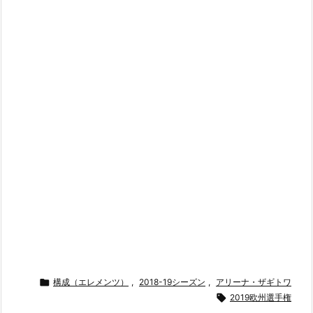

構成（エレメンツ）
,
2018-19シーズン
,
アリーナ・ザギトワ

2019欧州選手権