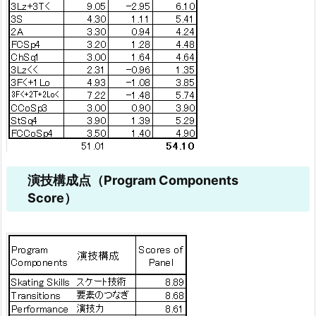
演技構成点（Program Components
Score）