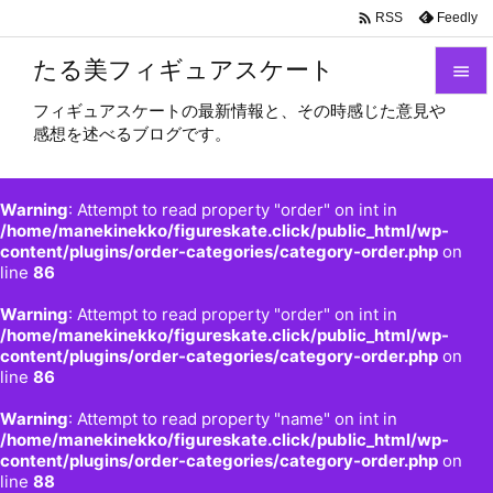

Feedly
RSS
たる美フィギュアスケート

フィギュアスケートの最新情報と、その時感じた意見や

感想を述べるブログです。
メニュ

サイド
Warning
: Attempt to read property "order" on int in

/home/manekinekko/figureskate.click/public_html/wp-
content/plugins/order-categories/category-order.php
on
前へ
line
86

Warning
: Attempt to read property "order" on int in
次へ
/home/manekinekko/figureskate.click/public_html/wp-

content/plugins/order-categories/category-order.php
on
検索
line
86
Warning
: Attempt to read property "name" on int in
/home/manekinekko/figureskate.click/public_html/wp-
content/plugins/order-categories/category-order.php
on
line
88