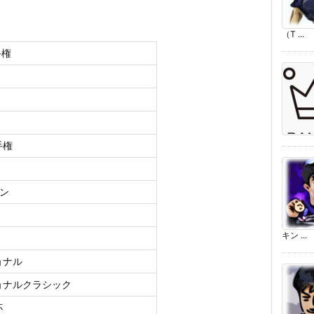
（T ...
手権
手権
プン
キン ...
ョナル
ショナルクラシック
杯