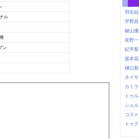
ン
羽生結
ョナル
宇野昌
鍵山優
手権
友野一
プン
紀平梨
坂本花
樋口新
ネイサ
カミラ
トゥル
シェル
コスト
トゥク