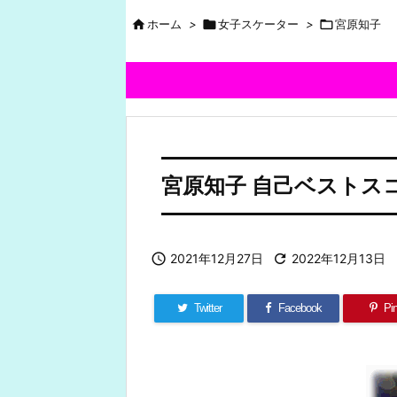

ホーム
>

女子スケーター
>

宮原知子
宮原知子 自己ベストスコ

2021年12月27日

2022年12月13日
Twitter
Facebook
Pin