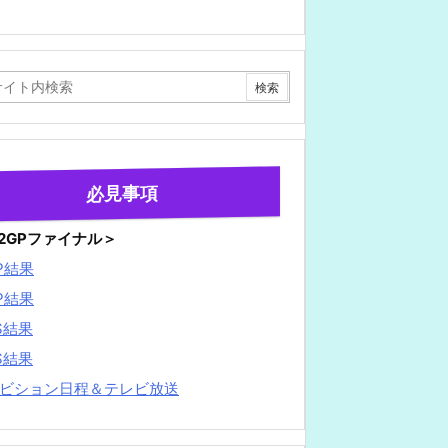
必見事項
22GPファイナル＞
P結果
P結果
S結果
S結果
ビション日程＆テレビ放送