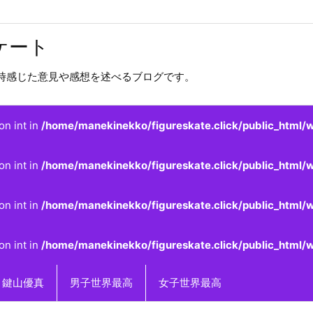
ケート
時感じた意見や感想を述べるブログです。
on int in
/home/manekinekko/figureskate.click/public_html/w
on int in
/home/manekinekko/figureskate.click/public_html/w
on int in
/home/manekinekko/figureskate.click/public_html/w
on int in
/home/manekinekko/figureskate.click/public_html/w
鍵山優真
男子世界最高
女子世界最高