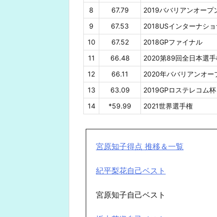
8
67.79
2019ババリアンオープ
9
67.53
2018USインターナシ
10
67.52
2018GPファイナル
11
66.48
2020第89回全日本選
12
66.11
2020年ババリアンオー
13
63.09
2019GPロステレコム杯
14
*59.99
2021世界選手権
宮原知子得点 推移＆一覧
紀平梨花自己ベスト
宮原知子自己ベスト