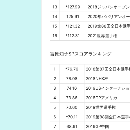
13
*127.99
2018ジャパンオープン
14
125.91
2020年ババリアンオ
15
*121.32
2019第88回全日本選
16
*112.31
2021世界選手権
宮原知子SPスコアランキング
1
*76.76
2018第87回全日本選手
2
76.08
2018NHK杯
3
74.16
2019USインターナシ
4
73.86
2018GPアメリカ
5
70.60
2019世界選手権
6
*70.11
2019第88回全日本選手
7
68.91
2019GP中国