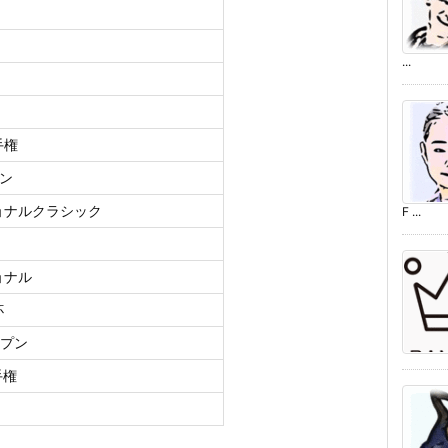
...
手権
プン
ショナルクラシック
F ...
ョナル
杯
ープン
手権