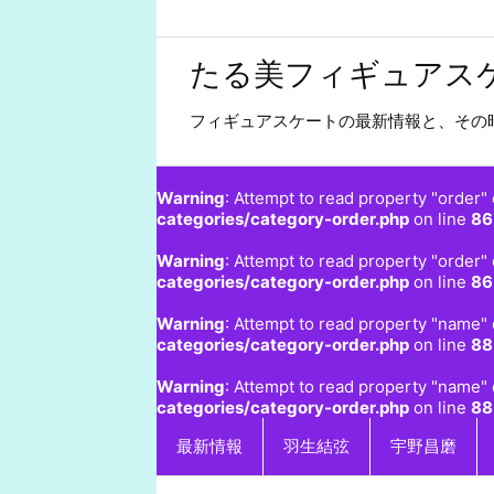
たる美フィギュアス
フィギュアスケートの最新情報と、その
Warning
: Attempt to read property "order" 
categories/category-order.php
on line
86
Warning
: Attempt to read property "order" 
categories/category-order.php
on line
86
Warning
: Attempt to read property "name" 
categories/category-order.php
on line
88
Warning
: Attempt to read property "name" 
categories/category-order.php
on line
88
最新情報
羽生結弦
宇野昌磨