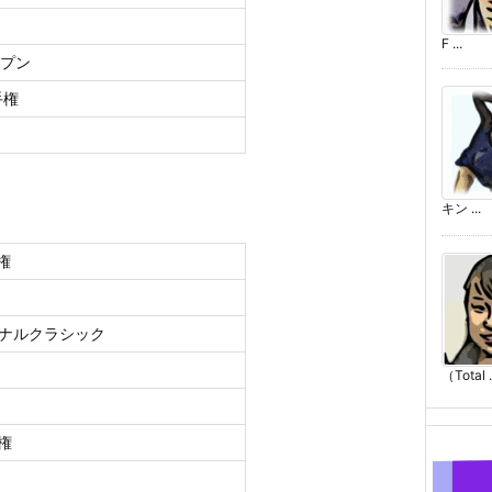
F ...
ープン
手権
キン ...
権
ョナルクラシック
（Total .
権