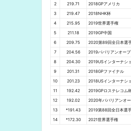
2
219.71
2018GPアメリカ
3
219.47
2018NHK杯
4
215.95
2019世界選手権
5
211.18
2019GP中国
6
209.75
2020第89回全日本選
7
204.56
2019ババリアンオー
8
204.30
2019USインターナ
9
201.31
2018GPファイナル
10
201.23
2018USインターナシ
11
192.42
2019GPロステレコム
12
192.02
2020年ババリアンオ
13
*191.43
2019第88回全日本選
14
*172.30
2021世界選手権