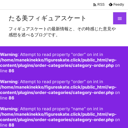

Feedly
RSS
たる美フィギュアスケート

フィギュアスケートの最新情報と、その時感じた意見や

感想を述べるブログです。
メニュ

サイド
Warning
: Attempt to read property "order" on int in

/home/manekinekko/figureskate.click/public_html/wp-
content/plugins/order-categories/category-order.php
on
前へ
line
86

Warning
: Attempt to read property "order" on int in
次へ
/home/manekinekko/figureskate.click/public_html/wp-

content/plugins/order-categories/category-order.php
on
検索
line
86
Warning
: Attempt to read property "name" on int in
/home/manekinekko/figureskate.click/public_html/wp-
content/plugins/order-categories/category-order.php
on
line
88