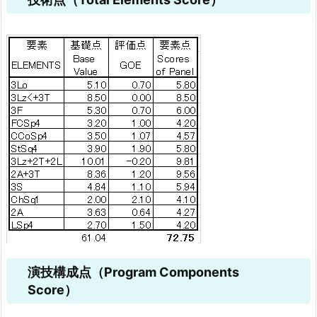
演技構成点（Program Components
Score）