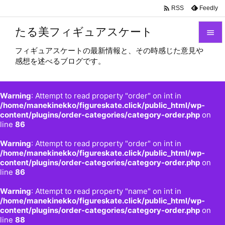

Feedly
RSS
たる美フィギュアスケート

フィギュアスケートの最新情報と、その時感じた意見や

感想を述べるブログです。
メニュ

サイド
Warning
: Attempt to read property "order" on int in

/home/manekinekko/figureskate.click/public_html/wp-
content/plugins/order-categories/category-order.php
on
前へ
line
86

Warning
: Attempt to read property "order" on int in
次へ
/home/manekinekko/figureskate.click/public_html/wp-

content/plugins/order-categories/category-order.php
on
検索
line
86
Warning
: Attempt to read property "name" on int in
/home/manekinekko/figureskate.click/public_html/wp-
content/plugins/order-categories/category-order.php
on
line
88