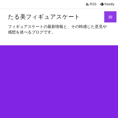

Feedly
RSS
たる美フィギュアスケート

フィギュアスケートの最新情報と、その時感じた意見や

感想を述べるブログです。
メニュ

サイド

前へ

次へ

検索