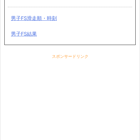
男子FS滑走順・時刻
男子FS結果
スポンサードリンク