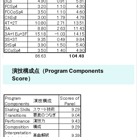
演技構成点（Program Components
Score）