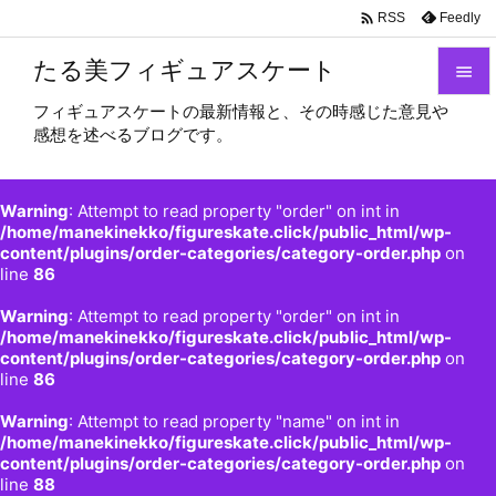

Feedly
RSS
たる美フィギュアスケート

フィギュアスケートの最新情報と、その時感じた意見や

感想を述べるブログです。
メニュ

サイド
Warning
: Attempt to read property "order" on int in

/home/manekinekko/figureskate.click/public_html/wp-
content/plugins/order-categories/category-order.php
on
前へ
line
86

Warning
: Attempt to read property "order" on int in
次へ
/home/manekinekko/figureskate.click/public_html/wp-

content/plugins/order-categories/category-order.php
on
検索
line
86
Warning
: Attempt to read property "name" on int in
/home/manekinekko/figureskate.click/public_html/wp-
content/plugins/order-categories/category-order.php
on
line
88