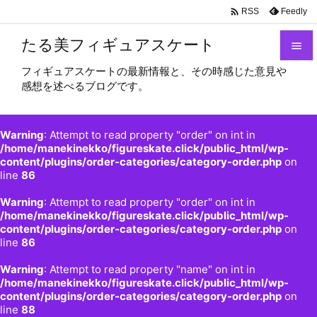

Feedly
RSS
たる美フィギュアスケート

フィギュアスケートの最新情報と、その時感じた意見や

感想を述べるブログです。
メニュ

サイド
Warning
: Attempt to read property "order" on int in

/home/manekinekko/figureskate.click/public_html/wp-
content/plugins/order-categories/category-order.php
on
前へ
line
86

Warning
: Attempt to read property "order" on int in
次へ
/home/manekinekko/figureskate.click/public_html/wp-

content/plugins/order-categories/category-order.php
on
検索
line
86
Warning
: Attempt to read property "name" on int in
/home/manekinekko/figureskate.click/public_html/wp-
content/plugins/order-categories/category-order.php
on
line
88