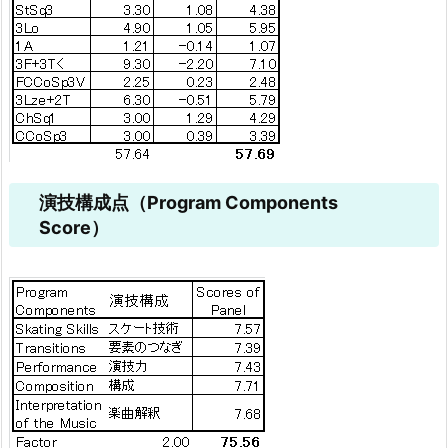
演技構成点（Program Components
Score）