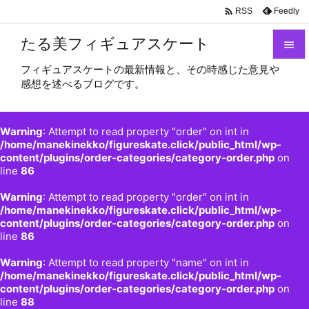

Feedly
RSS
たる美フィギュアスケート

フィギュアスケートの最新情報と、その時感じた意見や

感想を述べるブログです。
メニュ

サイド
Warning
: Attempt to read property "order" on int in

/home/manekinekko/figureskate.click/public_html/wp-
content/plugins/order-categories/category-order.php
on
前へ
line
86

Warning
: Attempt to read property "order" on int in
次へ
/home/manekinekko/figureskate.click/public_html/wp-

content/plugins/order-categories/category-order.php
on
検索
line
86
Warning
: Attempt to read property "name" on int in
/home/manekinekko/figureskate.click/public_html/wp-
content/plugins/order-categories/category-order.php
on
line
88