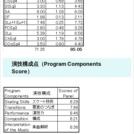
演技構成点（Program Components
Score）