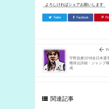
よろしければシェアお願いします
Twitter
Facebook
Pin

P
宇野昌磨2018全日本選
権得点詳細・ジャンプ
成

関連記事