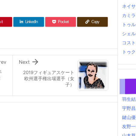
ネイサ
カミラ
 it
LinkedIn
Pocket
Copy
トゥル
シェル
コスト
トゥク

rev
Next
手
2019フィギュアスケート
構
欧州選手権出場選手（女
子）
羽生結
宇野昌
鍵山優
友野一
山本草