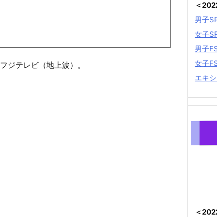
＜20
男子S
女子S
男子F
女子F
:25 フジテレビ（地上波）。
エキシ
＜20