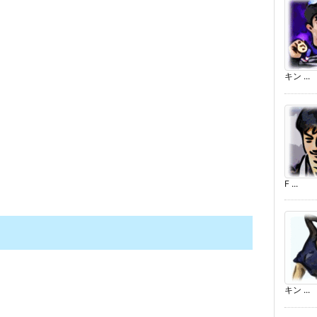
キン ...
F ...
キン ...