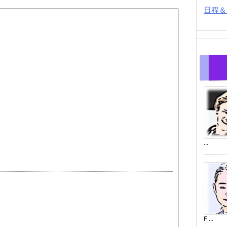
日程＆
...
F ...