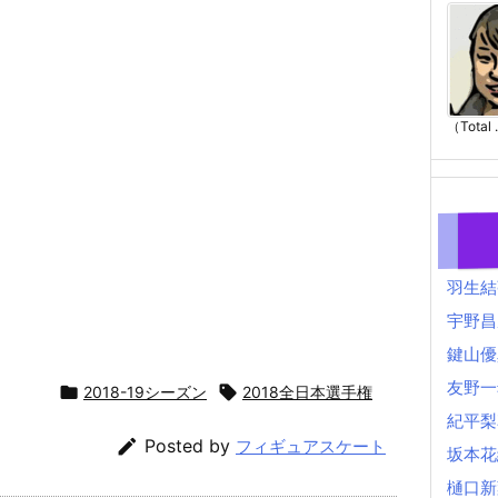
（Total .
羽生結
宇野昌
鍵山優
友野一

2018-19シーズン

2018全日本選手権
紀平梨

Posted by
フィギュアスケート
坂本花
樋口新