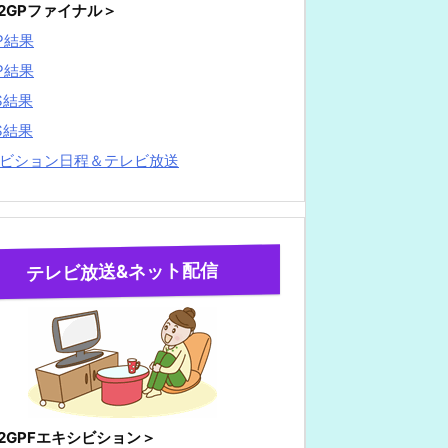
22GPファイナル＞
P結果
P結果
S結果
S結果
ビション日程＆テレビ放送
テレビ放送&ネット配信
22GPFエキシビション＞