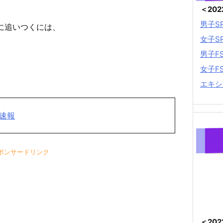
＜20
男子S
花に追いつくには、
女子S
男子F
女子F
エキシ
果速報
ポンサードリンク
＜20