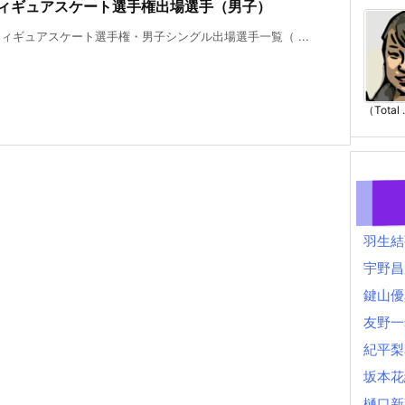
本フィギュアスケート選手権出場選手（男子）
フィギュアスケート選手権・男子シングル出場選手一覧（ ...
（Total .
羽生結
宇野昌
鍵山優
友野一
紀平梨
坂本花
樋口新