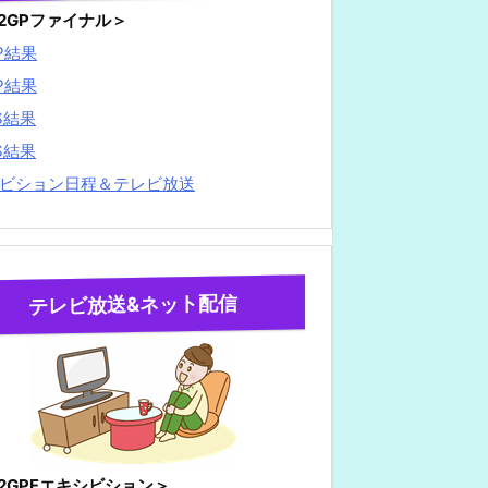
22GPファイナル＞
P結果
P結果
S結果
S結果
ビション日程＆テレビ放送
テレビ放送&ネット配信
22GPFエキシビション＞