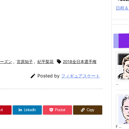
日程＆
9シーズン
,
宮原知子
,
紀平梨花

2018全日本選手権

Posted by
フィギュアスケート
...
 it
LinkedIn
Pocket
Copy
F ...