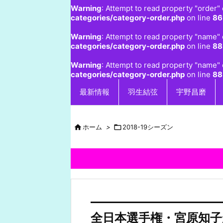
Warning
: Attempt to read property "order" 
categories/category-order.php
on line
86
Warning
: Attempt to read property "name" 
categories/category-order.php
on line
88
Warning
: Attempt to read property "name" 
categories/category-order.php
on line
88
最新情報
羽生結弦
宇野昌磨

ホーム
>

2018-19シーズン
全日本選手権・宮原知子