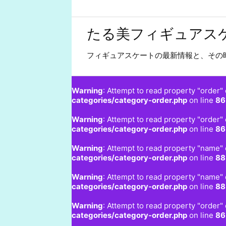
たる美フィギュアス
フィギュアスケートの最新情報と、その
Warning
: Attempt to read property "order" 
categories/category-order.php
on line
86
Warning
: Attempt to read property "order" 
categories/category-order.php
on line
86
Warning
: Attempt to read property "name" 
categories/category-order.php
on line
88
Warning
: Attempt to read property "name" 
categories/category-order.php
on line
88
Warning
: Attempt to read property "order" 
categories/category-order.php
on line
86