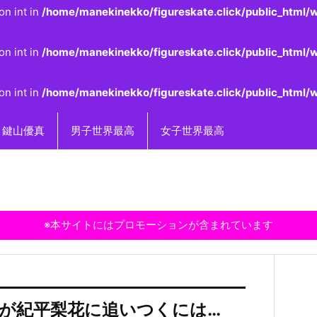
on int in
/home/manekinekko/figureskate.click/public_html/w
on int in
/home/manekinekko/figureskate.click/public_html/w
on int in
/home/manekinekko/figureskate.click/public_html/w
鍵山優真
男子世界最高
女子世界最高
※本サイトにはプロモーションが含まれています
が紀平梨花に追いつくには…