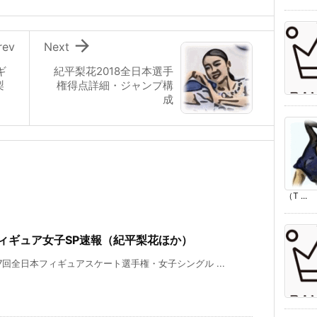

rev
Next
ギ
紀平梨花2018全日本選手
梨
権得点詳細・ジャンプ構
成
（T ...
フィギュア女子SP速報（紀平梨花ほか）
第87回全日本フィギュアスケート選手権・女子シングル ...