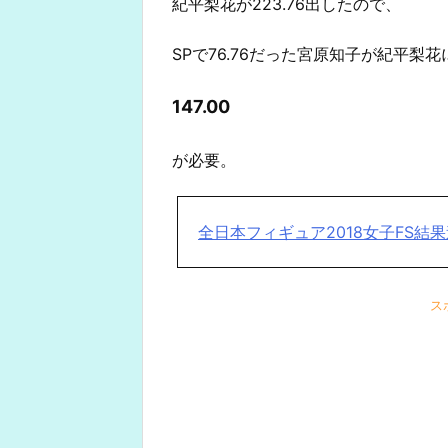
紀平梨花が223.76出したので、
SPで76.76だった宮原知子が紀平梨
147.00
が必要。
全日本フィギュア2018女子FS結
ス