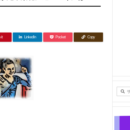
 it
LinkedIn
Pocket
Copy