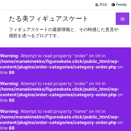

Feedly
RSS
たる美フィギュアスケート

フィギュアスケートの最新情報と、その時感じた意見や

感想を述べるブログです。
メニュ

サイド
Warning
: Attempt to read property "order" on int in

/home/manekinekko/figureskate.click/public_html/wp-
content/plugins/order-categories/category-order.php
on
前へ
line
86

Warning
: Attempt to read property "order" on int in
次へ
/home/manekinekko/figureskate.click/public_html/wp-

content/plugins/order-categories/category-order.php
on
検索
line
86
Warning
: Attempt to read property "name" on int in
/home/manekinekko/figureskate.click/public_html/wp-
content/plugins/order-categories/category-order.php
on
line
88