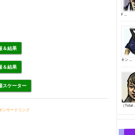
F ...
報＆結果
キン ...
報＆結果
場スケーター
（Total .
ポンサードリンク