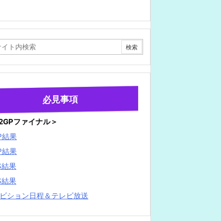
必見事項
22GPファイナル＞
P結果
P結果
S結果
S結果
ビション日程＆テレビ放送