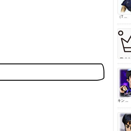
（T ...
キン ...