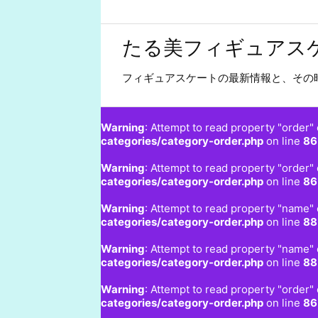
たる美フィギュアス
フィギュアスケートの最新情報と、その
Warning
: Attempt to read property "order" 
categories/category-order.php
on line
86
Warning
: Attempt to read property "order" 
categories/category-order.php
on line
86
Warning
: Attempt to read property "name" 
categories/category-order.php
on line
88
Warning
: Attempt to read property "name" 
categories/category-order.php
on line
88
Warning
: Attempt to read property "order" 
categories/category-order.php
on line
86