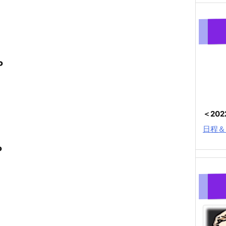
P
＜20
日程＆
P