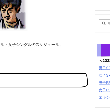
グル・女子シングルのスケジュール。
＜20
男子S
女子S
男子F
女子F
エキシ