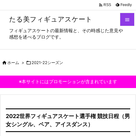

Feedly
RSS
たる美フィギュアスケート

フィギュアスケートの最新情報と、その時感じた意見や

感想を述べるブログです。
メニュ

サイド

ホーム
>

2021-22シーズン

前へ

※本サイトにはプロモーションが含まれています
次へ

検索
2022世界フィギュアスケート選手権 競技日程（男
女シングル、ペア、アイスダンス）