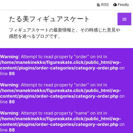

Feedly
RSS
たる美フィギュアスケート

フィギュアスケートの最新情報と、その時感じた意見や

感想を述べるブログです。
メニュ

サイド
Warning
: Attempt to read property "order" on int in

/home/manekinekko/figureskate.click/public_html/wp-
content/plugins/order-categories/category-order.php
on
前へ
line
86

Warning
: Attempt to read property "order" on int in
次へ
/home/manekinekko/figureskate.click/public_html/wp-

content/plugins/order-categories/category-order.php
on
検索
line
86
Warning
: Attempt to read property "name" on int in
/home/manekinekko/figureskate.click/public_html/wp-
content/plugins/order-categories/category-order.php
on
line
88