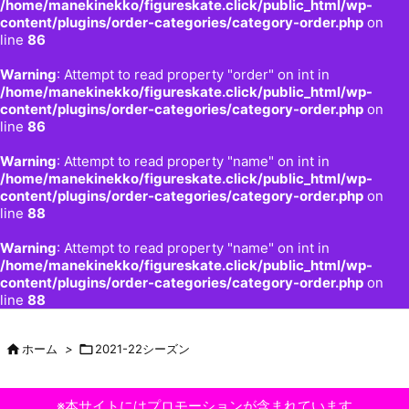
/home/manekinekko/figureskate.click/public_html/wp-
content/plugins/order-categories/category-order.php
on
line
86
Warning
: Attempt to read property "order" on int in
/home/manekinekko/figureskate.click/public_html/wp-
content/plugins/order-categories/category-order.php
on
line
86
Warning
: Attempt to read property "name" on int in
/home/manekinekko/figureskate.click/public_html/wp-
content/plugins/order-categories/category-order.php
on
line
88
Warning
: Attempt to read property "name" on int in
/home/manekinekko/figureskate.click/public_html/wp-
content/plugins/order-categories/category-order.php
on
line
88

ホーム
>

2021-22シーズン
※本サイトにはプロモーションが含まれています