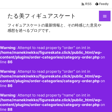

Feedly
RSS
たる美フィギュアスケート

フィギュアスケートの最新情報と、その時感じた意見や

感想を述べるブログです。
メニュ

サイド
Warning
: Attempt to read property "order" on int in

/home/manekinekko/figureskate.click/public_html/wp-
content/plugins/order-categories/category-order.php
on
前へ
line
86

Warning
: Attempt to read property "order" on int in
次へ
/home/manekinekko/figureskate.click/public_html/wp-

content/plugins/order-categories/category-order.php
on
検索
line
86
Warning
: Attempt to read property "name" on int in
/home/manekinekko/figureskate.click/public_html/wp-
content/plugins/order-categories/category-order.php
on
line
88