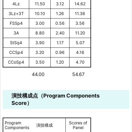
4Lz
11.50
3.12
14.62
3Lz+3T
10.10
1.26
11.36
FSSp4
3.00
0.56
3.56
3A
8.80
2.40
11.20
StSq4
3.90
1.17
5.07
CCSp4
3.20
0.96
4.16
CCoSp4
3.50
1.20
4.70
44.00
54.67
演技構成点（Program Components
Score）
Program
Scores of
演技構成
Components
Panel