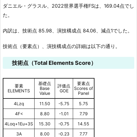
ダニエル・グラスル、2022世界選手権FSは、169.04点でし
た。
内訳は、技術点 85.98、演技構成点 84.06、減点1でした。
技術点（要素点）、演技構成点の詳細は以下の通り。
技術点（Total Elements Score）
基礎点
要素点
要素
評価点
Base
Scores of
ELEMENTS
GOE
Value
Panel
4Lzq
11.50
-5.75
5.75
4F<
8.80
-1.01
7.79
4Loq+1Eu+3S
15.30
-0.75
14.55
3A
8.00
-0.23
7.77