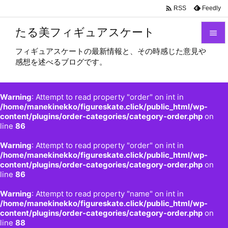

Feedly
RSS
たる美フィギュアスケート

フィギュアスケートの最新情報と、その時感じた意見や

感想を述べるブログです。
メニュ

サイド
Warning
: Attempt to read property "order" on int in

/home/manekinekko/figureskate.click/public_html/wp-
content/plugins/order-categories/category-order.php
on
前へ
line
86

Warning
: Attempt to read property "order" on int in
次へ
/home/manekinekko/figureskate.click/public_html/wp-

content/plugins/order-categories/category-order.php
on
検索
line
86
Warning
: Attempt to read property "name" on int in
/home/manekinekko/figureskate.click/public_html/wp-
content/plugins/order-categories/category-order.php
on
line
88