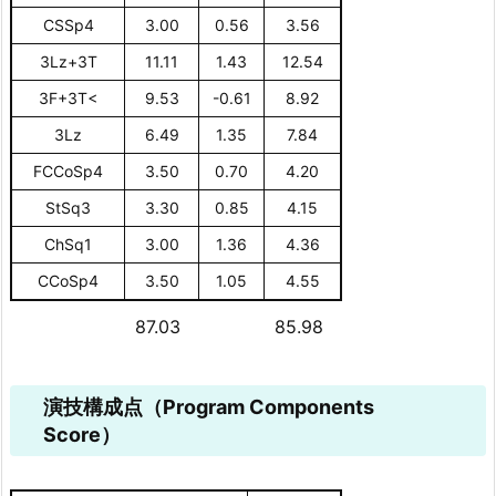
CSSp4
3.00
0.56
3.56
3Lz+3T
11.11
1.43
12.54
3F+3T<
9.53
-0.61
8.92
3Lz
6.49
1.35
7.84
FCCoSp4
3.50
0.70
4.20
StSq3
3.30
0.85
4.15
ChSq1
3.00
1.36
4.36
CCoSp4
3.50
1.05
4.55
87.03
85.98
演技構成点（Program Components
Score）