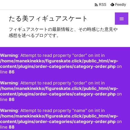

Feedly
RSS
たる美フィギュアスケート

フィギュアスケートの最新情報と、その時感じた意見や

感想を述べるブログです。
メニュ

サイド
Warning
: Attempt to read property "order" on int in

/home/manekinekko/figureskate.click/public_html/wp-
content/plugins/order-categories/category-order.php
on
前へ
line
86

Warning
: Attempt to read property "order" on int in
次へ
/home/manekinekko/figureskate.click/public_html/wp-

content/plugins/order-categories/category-order.php
on
検索
line
86
Warning
: Attempt to read property "name" on int in
/home/manekinekko/figureskate.click/public_html/wp-
content/plugins/order-categories/category-order.php
on
line
88