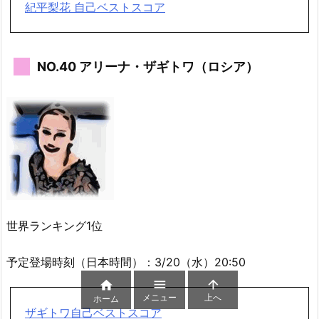
紀平梨花 自己ベストスコア
NO.40 アリーナ・ザギトワ（ロシア）
世界ランキング1位
予定登場時刻（日本時間）：3/20（水）20:50



メニュー
上へ
ホーム
ザギトワ自己ベストスコア