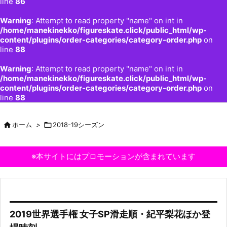
line
86
Warning
: Attempt to read property "name" on int in
/home/manekinekko/figureskate.click/public_html/wp-
content/plugins/order-categories/category-order.php
on
line
88
Warning
: Attempt to read property "name" on int in
/home/manekinekko/figureskate.click/public_html/wp-
content/plugins/order-categories/category-order.php
on
line
88

ホーム
>

2018-19シーズン
※本サイトにはプロモーションが含まれています
2019世界選手権 女子SP滑走順・紀平梨花ほか登