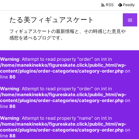

Feedly
RSS
たる美フィギュアスケート

フィギュアスケートの最新情報と、その時感じた意見や

感想を述べるブログです。
メニュ

サイド
Warning
: Attempt to read property "order" on int in

/home/manekinekko/figureskate.click/public_html/wp-
content/plugins/order-categories/category-order.php
on
前へ
line
86

Warning
: Attempt to read property "order" on int in
次へ
/home/manekinekko/figureskate.click/public_html/wp-

content/plugins/order-categories/category-order.php
on
検索
line
86
Warning
: Attempt to read property "name" on int in
/home/manekinekko/figureskate.click/public_html/wp-
content/plugins/order-categories/category-order.php
on
line
88