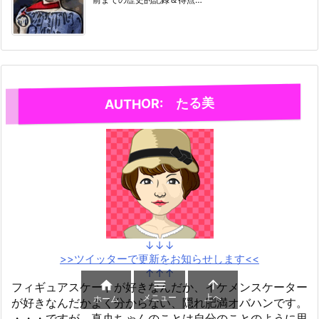
AUTHOR: たる美
↓↓↓
>>ツイッターで更新をお知らせします<<
↑↑↑



フィギュアスケートが好きなんだか、イケメンスケーター
メニュー
上へ
ホーム
が好きなんだかよく分からない、隠れ肥満オバハンです。
・・・ですが、真央ちゃんのことは自分のことのように思