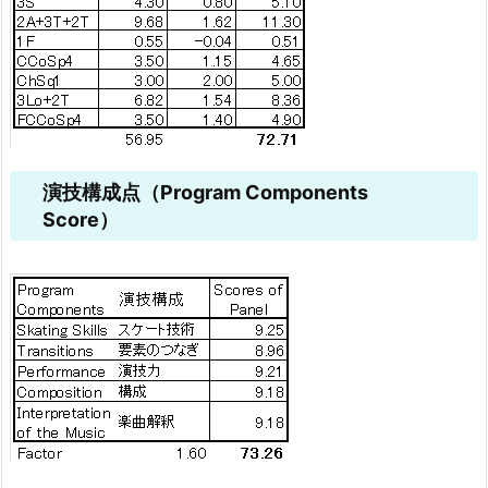
演技構成点（Program Components
Score）