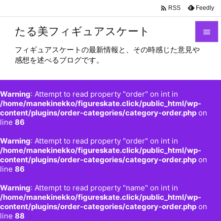

Feedly
RSS
たる美フィギュアスケート

フィギュアスケートの最新情報と、その時感じた意見や

感想を述べるブログです。
メニュ

サイド
Warning
: Attempt to read property "order" on int in

/home/manekinekko/figureskate.click/public_html/wp-
content/plugins/order-categories/category-order.php
on
前へ
line
86

Warning
: Attempt to read property "order" on int in
次へ
/home/manekinekko/figureskate.click/public_html/wp-

content/plugins/order-categories/category-order.php
on
検索
line
86
Warning
: Attempt to read property "name" on int in
/home/manekinekko/figureskate.click/public_html/wp-
content/plugins/order-categories/category-order.php
on
line
88