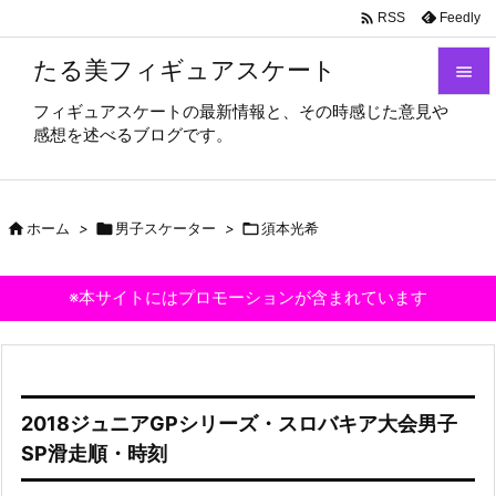

Feedly
RSS
たる美フィギュアスケート

フィギュアスケートの最新情報と、その時感じた意見や

感想を述べるブログです。
メニュ

サイド

ホーム
>

男子スケーター
>

須本光希

前へ

※本サイトにはプロモーションが含まれています
次へ

検索
2018ジュニアGPシリーズ・スロバキア大会男子
SP滑走順・時刻