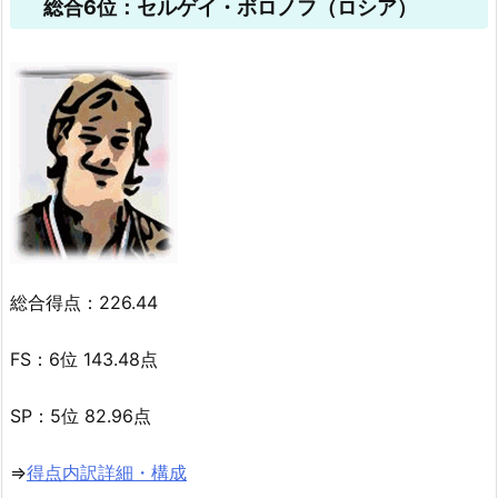
総合6位：セルゲイ・ボロノフ（ロシア）
総合得点：226.44
FS：6位 143.48点
SP：5位 82.96点
⇒
得点内訳詳細・構成