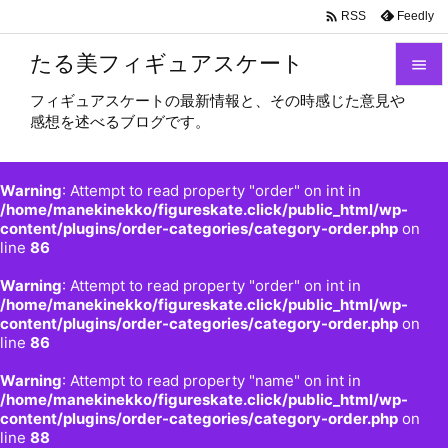

Feedly
RSS
たる美フィギュアスケート

フィギュアスケートの最新情報と、その時感じた意見や

感想を述べるブログです。
メニュ

サイド
Warning
: Attempt to read property "order" on int in

/home/manekinekko/figureskate.click/public_html/wp-
content/plugins/order-categories/category-order.php
on
前へ
line
86

Warning
: Attempt to read property "order" on int in
次へ
/home/manekinekko/figureskate.click/public_html/wp-

content/plugins/order-categories/category-order.php
on
検索
line
86
Warning
: Attempt to read property "name" on int in
/home/manekinekko/figureskate.click/public_html/wp-
content/plugins/order-categories/category-order.php
on
line
88