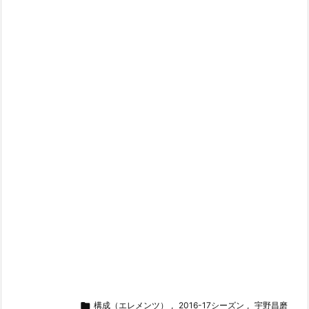

構成（エレメンツ）
,
2016-17シーズン
,
宇野昌磨