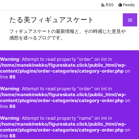

Feedly
RSS
たる美フィギュアスケート

フィギュアスケートの最新情報と、その時感じた意見や

感想を述べるブログです。
メニュ

サイド
Warning
: Attempt to read property "order" on int in

/home/manekinekko/figureskate.click/public_html/wp-
content/plugins/order-categories/category-order.php
on
前へ
line
86

Warning
: Attempt to read property "order" on int in
次へ
/home/manekinekko/figureskate.click/public_html/wp-

content/plugins/order-categories/category-order.php
on
検索
line
86
Warning
: Attempt to read property "name" on int in
/home/manekinekko/figureskate.click/public_html/wp-
content/plugins/order-categories/category-order.php
on
line
88