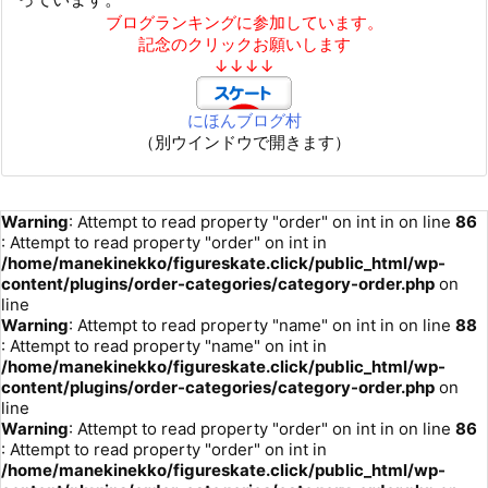
ブログランキングに参加しています。
記念のクリックお願いします
↓↓↓↓
にほんブログ村
（別ウインドウで開きます）
Warning
: Attempt to read property "order" on int in
on line
86
: Attempt to read property "order" on int in
/home/manekinekko/figureskate.click/public_html/wp-
content/plugins/order-categories/category-order.php
on
line
Warning
: Attempt to read property "name" on int in
on line
88
: Attempt to read property "name" on int in
/home/manekinekko/figureskate.click/public_html/wp-
content/plugins/order-categories/category-order.php
on
line
Warning
: Attempt to read property "order" on int in
on line
86
: Attempt to read property "order" on int in
/home/manekinekko/figureskate.click/public_html/wp-