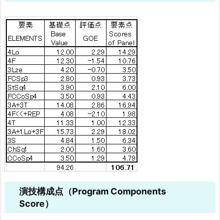
演技構成点（Program Components
Score）