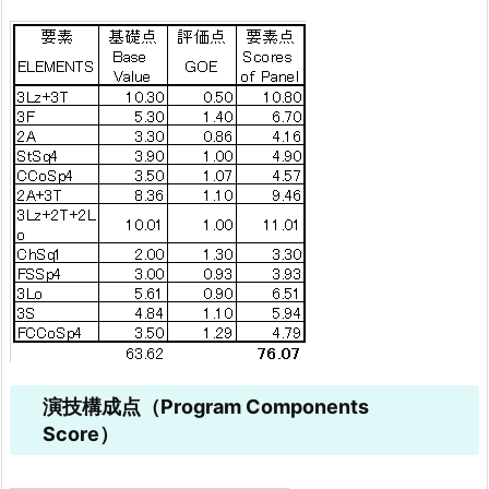
演技構成点（Program Components
Score）