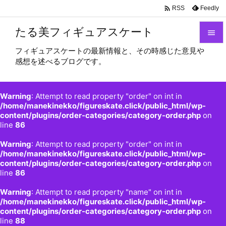

Feedly
RSS
たる美フィギュアスケート

フィギュアスケートの最新情報と、その時感じた意見や

感想を述べるブログです。
メニュ

サイド
Warning
: Attempt to read property "order" on int in

/home/manekinekko/figureskate.click/public_html/wp-
content/plugins/order-categories/category-order.php
on
前へ
line
86

Warning
: Attempt to read property "order" on int in
次へ
/home/manekinekko/figureskate.click/public_html/wp-

content/plugins/order-categories/category-order.php
on
検索
line
86
Warning
: Attempt to read property "name" on int in
/home/manekinekko/figureskate.click/public_html/wp-
content/plugins/order-categories/category-order.php
on
line
88