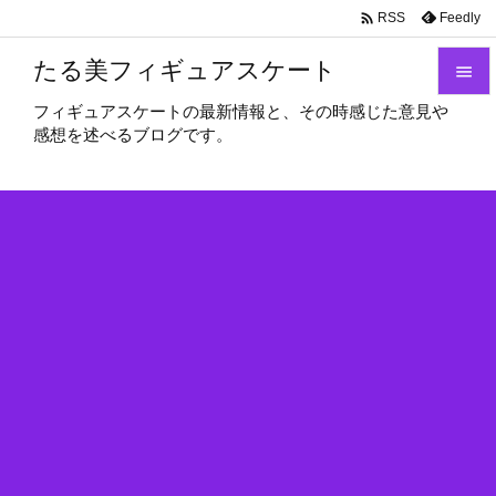

Feedly
RSS
たる美フィギュアスケート

フィギュアスケートの最新情報と、その時感じた意見や

感想を述べるブログです。
メニュ

サイド

前へ

次へ

検索