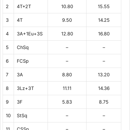
2
4T+2T
10.80
15.55
3
4T
9.50
14.25
4
3A+1Eu+3S
12.80
16.80
5
ChSq
–
–
6
FCSp
–
–
7
3A
8.80
13.20
8
3Lz+3T
11.11
14.36
9
3F
5.83
8.75
10
StSq
–
–
11
CSSp
–
–