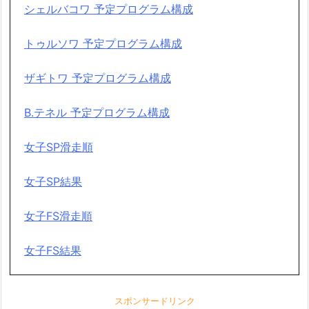
シェルバコワ 予定プログラム構成
トゥルソワ 予定プログラム構成
ザギトワ 予定プログラム構成
B.テネル 予定プログラム構成
女子SP滑走順
女子SP結果
女子FS滑走順
女子FS結果
スポンサードリンク