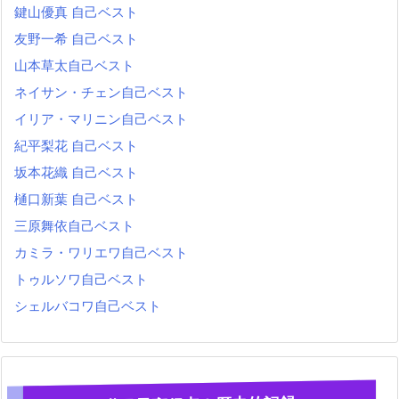
鍵山優真 自己ベスト
友野一希 自己ベスト
山本草太自己ベスト
ネイサン・チェン自己ベスト
イリア・マリニン自己ベスト
紀平梨花 自己ベスト
坂本花織 自己ベスト
樋口新葉 自己ベスト
三原舞依自己ベスト
カミラ・ワリエワ自己ベスト
トゥルソワ自己ベスト
シェルバコワ自己ベスト