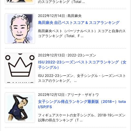
のスコアランキング（Total ...
2022年12月14日
:
島田麻央
島田麻央 自己ベストスコア & スコアランキング
島田麻央ベスト（パーソナルベスト）スコアと自身のス
コアランキング（Total、F ...
2022年12月13日
:
2022-23シーズン
ISU 2022-23シーズンベストスコアランキング（女
子シングル）
ISU 2022-23シーズン、女子シングル・シーズンベスト
スコアのランキング。 ...
2022年12月12日
:
アリーナ・ザギトワ
女子シングル得点ランキング最新版（2018~）tota
l/SP/FS
フィギュアスケートの女子シングル、2018-19シーズン
以降の得点ランキング（T ...