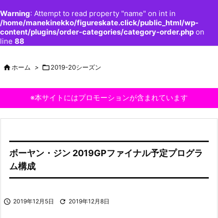
Warning
: Attempt to read property "name" on int in
/home/manekinekko/figureskate.click/public_html/wp-
content/plugins/order-categories/category-order.php
on
line
88

ホーム
>

2019-20シーズン
※本サイトにはプロモーションが含まれています
ボーヤン・ジン 2019GPファイナル予定プログラ
ム構成

2019年12月5日

2019年12月8日