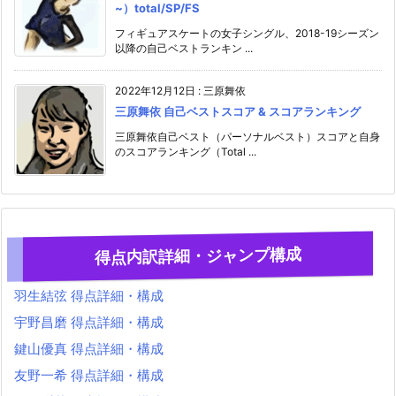
~）total/SP/FS
フィギュアスケートの女子シングル、2018-19シーズン
以降の自己ベストランキン ...
2022年12月12日
:
三原舞依
三原舞依 自己ベストスコア & スコアランキング
三原舞依自己ベスト（パーソナルベスト）スコアと自身
のスコアランキング（Total ...
得点内訳詳細・ジャンプ構成
羽生結弦 得点詳細・構成
宇野昌磨 得点詳細・構成
鍵山優真 得点詳細・構成
友野一希 得点詳細・構成