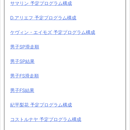
サマリン 予定プログラム構成
D.アリエフ 予定プログラム構成
ケヴィン・エイモズ 予定プログラム構成
男子SP滑走順
男子SP結果
男子FS滑走順
男子FS結果
紀平梨花 予定プログラム構成
コストルナヤ 予定プログラム構成