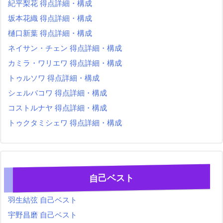
紀平梨花 得点詳細・構成
坂本花織 得点詳細・構成
樋口新葉 得点詳細・構成
ネイサン・チェン 得点詳細・構成
カミラ・ワリエワ 得点詳細・構成
トゥルソワ 得点詳細・構成
シェルバコワ 得点詳細・構成
コストルナヤ 得点詳細・構成
トゥクタミシェワ 得点詳細・構成
自己ベスト
羽生結弦 自己ベスト
宇野昌磨 自己ベスト