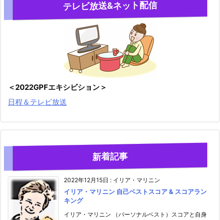
テレビ放送&ネット配信
＜2022GPFエキシビション＞
日程＆テレビ放送
新着記事
2022年12月15日
:
イリア・マリニン
イリア・マリニン 自己ベストスコア & スコアラン
キング
イリア・マリニン （パーソナルベスト）スコアと自身