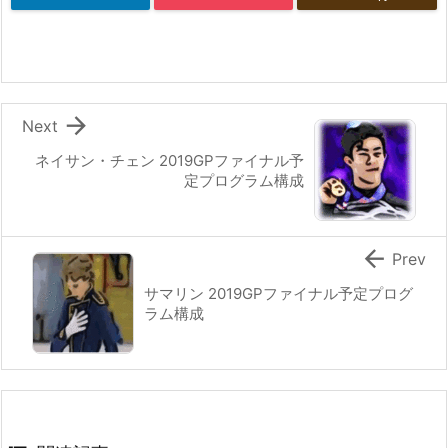

Next
ネイサン・チェン 2019GPファイナル予
定プログラム構成

Prev
サマリン 2019GPファイナル予定プログ
ラム構成