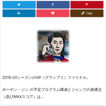
Copy
2019-20シーズンのGP（グランプリ）ファイナル。
ボーヤン・ジン の予定プログラム構成とジャンプの基礎点
（及びMAXスコア）は…