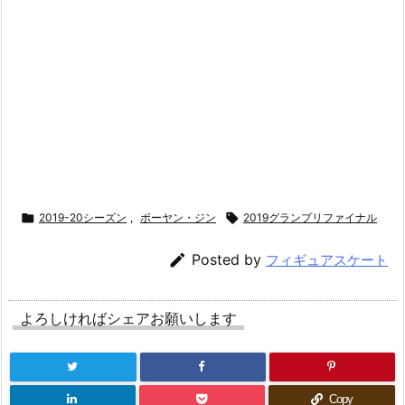

2019-20シーズン
,
ボーヤン・ジン

2019グランプリファイナル

Posted by
フィギュアスケート
よろしければシェアお願いします
Copy