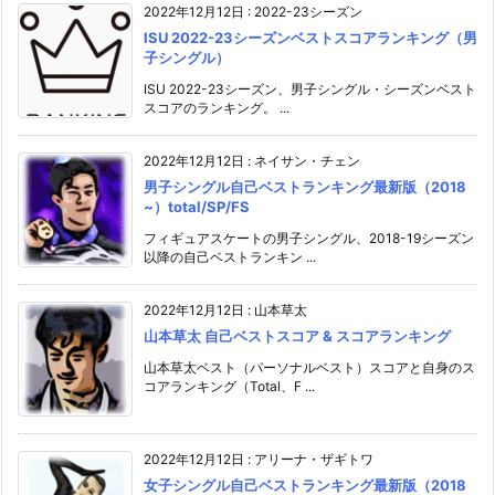
2022年12月12日
:
2022-23シーズン
ISU 2022-23シーズンベストスコアランキング（男
子シングル）
ISU 2022-23シーズン、男子シングル・シーズンベスト
スコアのランキング。 ...
2022年12月12日
:
ネイサン・チェン
男子シングル自己ベストランキング最新版（2018
~）total/SP/FS
フィギュアスケートの男子シングル、2018-19シーズン
以降の自己ベストランキン ...
2022年12月12日
:
山本草太
山本草太 自己ベストスコア & スコアランキング
山本草太ベスト（パーソナルベスト）スコアと自身のス
コアランキング（Total、F ...
2022年12月12日
:
アリーナ・ザギトワ
女子シングル自己ベストランキング最新版（2018