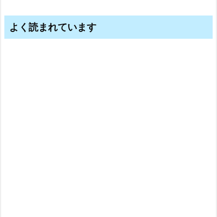
よく読まれています