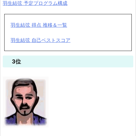
羽生結弦 予定プログラム構成
羽生結弦 得点 推移＆一覧
羽生結弦 自己ベストスコア
3位