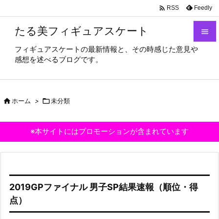

Feedly
RSS
たる美フィギュアスケート

フィギュアスケートの最新情報と、その時感じた意見や

感想を述べるブログです。
メニュ

サイド

ホーム
>

未分類

前へ

※本サイトにはプロモーションが含まれています
次へ

検索
2019GPファイナル 男子SP結果速報（順位・得
点）