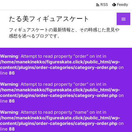

Feedly
RSS
たる美フィギュアスケート

フィギュアスケートの最新情報と、その時感じた意見や

感想を述べるブログです。
メニュ

サイド
Warning
: Attempt to read property "order" on int in

/home/manekinekko/figureskate.click/public_html/wp-
content/plugins/order-categories/category-order.php
on
前へ
line
86

Warning
: Attempt to read property "order" on int in
次へ
/home/manekinekko/figureskate.click/public_html/wp-

content/plugins/order-categories/category-order.php
on
検索
line
86
Warning
: Attempt to read property "name" on int in
/home/manekinekko/figureskate.click/public_html/wp-
content/plugins/order-categories/category-order.php
on
line
88