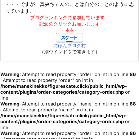
・・・ですが、真央ちゃんのことは自分のことのように思
っています。
ブログランキングに参加しています。
記念のクリックお願いします
↓↓↓↓
にほんブログ村
（別ウインドウで開きます）
Warning
: Attempt to read property "order" on int in
on line
86
: Attempt to read property "order" on int in
/home/manekinekko/figureskate.click/public_html/wp-
content/plugins/order-categories/category-order.php
on
line
Warning
: Attempt to read property "name" on int in
on line
88
: Attempt to read property "name" on int in
/home/manekinekko/figureskate.click/public_html/wp-
content/plugins/order-categories/category-order.php
on
line
Warning
: Attempt to read property "order" on int in
on line
86