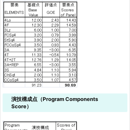
演技構成点（Program Components
Score）