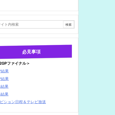
必見事項
22GPファイナル＞
P結果
P結果
S結果
S結果
ビション日程＆テレビ放送