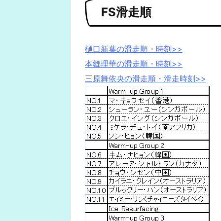
FS滑走順
樋口新葉の滑走順・時刻>>
本郷理華の滑走順・時刻>>
三原舞依央の滑走順・滑走時刻>>