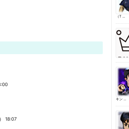
（T ...
:00
キン ...
）
18:07