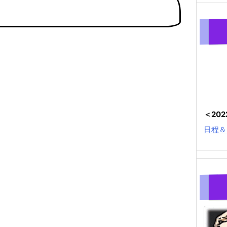
＜20
日程＆