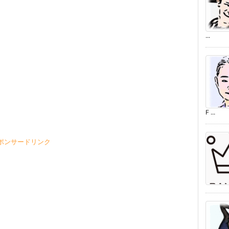
...
F ...
ポンサードリンク