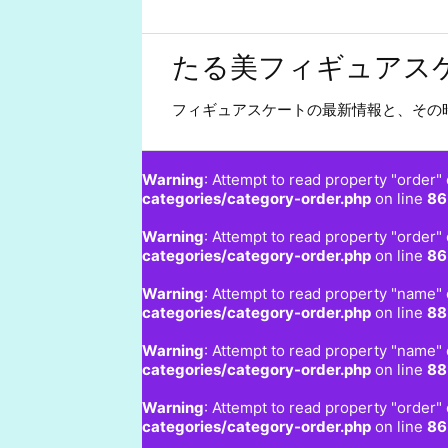
たる美フィギュアス
フィギュアスケートの最新情報と、その
Warning
: Attempt to read property "order" 
categories/category-order.php
on line
86
Warning
: Attempt to read property "order" 
categories/category-order.php
on line
86
Warning
: Attempt to read property "name" 
categories/category-order.php
on line
88
Warning
: Attempt to read property "name" 
categories/category-order.php
on line
88
Warning
: Attempt to read property "order" 
categories/category-order.php
on line
86