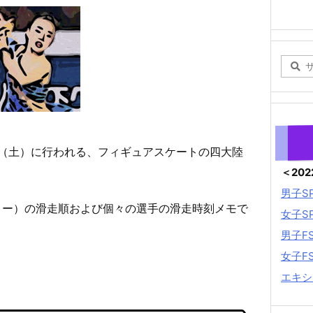
8日（土）に行われる、フィギュアスケートの四大陸
＜20
男子S
フリー）の滑走順および個々の選手の滑走時刻メモで
女子S
男子F
女子F
エキシ