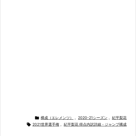

構成（エレメンツ）
,
2020-21シーズン
,
紀平梨花

2021世界選手権
,
紀平梨花 得点内訳詳細・ジャンプ構成