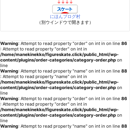
↓↓↓↓
にほんブログ村
（別ウインドウで開きます）
Warning
: Attempt to read property "order" on int in
on line
86
: Attempt to read property "order" on int in
/home/manekinekko/figureskate.click/public_html/wp-
content/plugins/order-categories/category-order.php
on
line
Warning
: Attempt to read property "name" on int in
on line
88
: Attempt to read property "name" on int in
/home/manekinekko/figureskate.click/public_html/wp-
content/plugins/order-categories/category-order.php
on
line
Warning
: Attempt to read property "order" on int in
on line
86
: Attempt to read property "order" on int in
/home/manekinekko/figureskate.click/public_html/wp-
content/plugins/order-categories/category-order.php
on
line
Warning
: Attempt to read property "name" on int in
on line
88