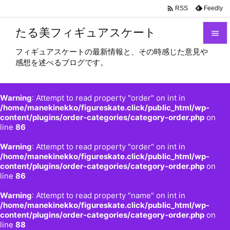

Feedly
RSS
たる美フィギュアスケート

フィギュアスケートの最新情報と、その時感じた意見や

感想を述べるブログです。
メニュ

サイド
Warning
: Attempt to read property "order" on int in

/home/manekinekko/figureskate.click/public_html/wp-
content/plugins/order-categories/category-order.php
on
前へ
line
86

Warning
: Attempt to read property "order" on int in
次へ
/home/manekinekko/figureskate.click/public_html/wp-

content/plugins/order-categories/category-order.php
on
検索
line
86
Warning
: Attempt to read property "name" on int in
/home/manekinekko/figureskate.click/public_html/wp-
content/plugins/order-categories/category-order.php
on
line
88