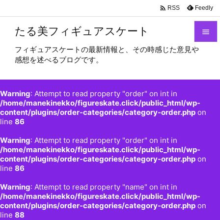

Feedly
RSS
たる美フィギュアスケート

フィギュアスケートの最新情報と、その時感じた意見や

感想を述べるブログです。
メニュ

サイド
Warning
: Attempt to read property "order" on int in

/home/manekinekko/figureskate.click/public_html/wp-
content/plugins/order-categories/category-order.php
on
前へ
line
86

Warning
: Attempt to read property "order" on int in
次へ
/home/manekinekko/figureskate.click/public_html/wp-

content/plugins/order-categories/category-order.php
on
検索
line
86
Warning
: Attempt to read property "name" on int in
/home/manekinekko/figureskate.click/public_html/wp-
content/plugins/order-categories/category-order.php
on
line
88