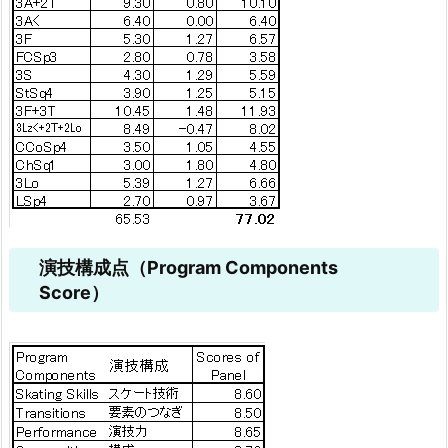
演技構成点（Program Components
Score）