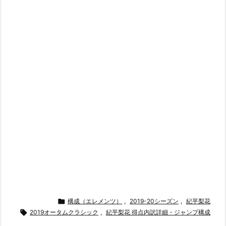

構成（エレメンツ）
,
2019-20シーズン
,
紀平梨花

2019オータムクラシック
,
紀平梨花 得点内訳詳細・ジャンプ構成