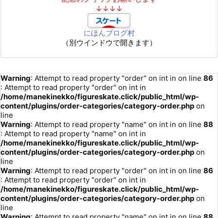
↓↓↓↓
にほんブログ村
（別ウインドウで開きます）
Warning
: Attempt to read property "order" on int in
on line
86
: Attempt to read property "order" on int in
/home/manekinekko/figureskate.click/public_html/wp-
content/plugins/order-categories/category-order.php
on
line
Warning
: Attempt to read property "name" on int in
on line
88
: Attempt to read property "name" on int in
/home/manekinekko/figureskate.click/public_html/wp-
content/plugins/order-categories/category-order.php
on
line
Warning
: Attempt to read property "order" on int in
on line
86
: Attempt to read property "order" on int in
/home/manekinekko/figureskate.click/public_html/wp-
content/plugins/order-categories/category-order.php
on
line
Warning
: Attempt to read property "name" on int in
on line
88