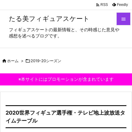

Feedly
RSS
たる美フィギュアスケート

フィギュアスケートの最新情報と、その時感じた意見や

感想を述べるブログです。
メニュ

サイド

ホーム
>

2019-20シーズン

前へ

※本サイトにはプロモーションが含まれています
次へ

検索
2020世界フィギュア選手権・テレビ地上波放送タ
イムテーブル