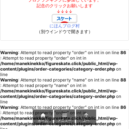
記念のクリックお願いします
↓↓↓↓
にほんブログ村
（別ウインドウで開きます）
Warning
: Attempt to read property "order" on int in
on line
86
: Attempt to read property "order" on int in
/home/manekinekko/figureskate.click/public_html/wp-
content/plugins/order-categories/category-order.php
on
line
Warning
: Attempt to read property "name" on int in
on line
88
: Attempt to read property "name" on int in
/home/manekinekko/figureskate.click/public_html/wp-
content/plugins/order-categories/category-order.php
on
line
Warning
: Attempt to read property "order" on int in
on line
86
: Attempt to read property "order" on int in



/home/manekinekko/figureskate.click/public_html/wp-
メニュー
上へ
ホーム
content/plugins/order-categories/category-order.php
on