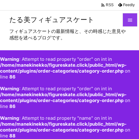

Feedly
RSS
たる美フィギュアスケート

フィギュアスケートの最新情報と、その時感じた意見や

感想を述べるブログです。
メニュ

サイド
Warning
: Attempt to read property "order" on int in

/home/manekinekko/figureskate.click/public_html/wp-
content/plugins/order-categories/category-order.php
on
前へ
line
86

Warning
: Attempt to read property "order" on int in
次へ
/home/manekinekko/figureskate.click/public_html/wp-

content/plugins/order-categories/category-order.php
on
検索
line
86
Warning
: Attempt to read property "name" on int in
/home/manekinekko/figureskate.click/public_html/wp-
content/plugins/order-categories/category-order.php
on
line
88